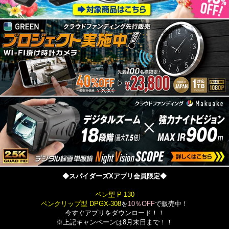
◆スパイダーズXアプリ会員限定◆
ペン型 P-130
ペンクリップ型 DPGX-308
を
10％OFF
で販売中！
今すぐアプリをダウンロード！！
※上記キャンペーンは8月末日まで！！