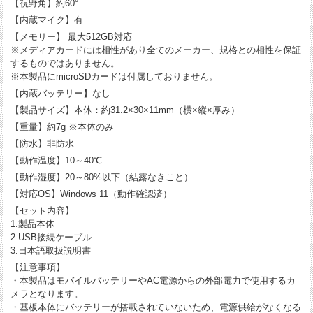
【視野角】約60°
【内蔵マイク】有
【メモリー】 最大512GB対応
※メディアカードには相性があり全てのメーカー、規格との相性を保証
するものではありません。
※本製品にmicroSDカードは付属しておりません。
【内蔵バッテリー】なし
【製品サイズ】本体：約31.2×30×11mm（横×縦×厚み）
【重量】約7g ※本体のみ
【防水】非防水
【動作温度】10～40℃
【動作湿度】20～80%以下（結露なきこと）
【対応OS】Windows 11（動作確認済）
【セット内容】
1.製品本体
2.USB接続ケーブル
3.日本語取扱説明書
【注意事項】
・本製品はモバイルバッテリーやAC電源からの外部電力で使用するカ
メラとなります。
・基板本体にバッテリーが搭載されていないため、電源供給がなくなる