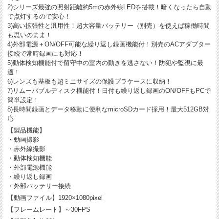
2)シリーズ最強の照射距離約5mの赤外線LEDを搭載！暗くなったら自動
で点灯するので安心！
3)高い拡張性と汎用性！超大容量バッテリー（別売）を使えば稼働時間
も思いのまま！
4)外部電源＋ON/OFF可能な繰り返し録画機能付！別売のACアダプター
接続で常時録画にも対応！
5)動体検知機能付で留守中の室内の動きを逃さない！防犯や監視に最
適！
6)レンズも基板も超ミニサイズの保護プラケースに収納！
7)リムーバブルディスク機能付！日付も繰り返し録画のON/OFFもPCで
簡単設定！
8)長時間録画とデータ移動に便利なmicroSDカード採用！最大512GB対
応
【製品機能】
・動画撮影
・赤外線撮影
・動体検知機能
・外部電源機能
・繰り返し録画
・外部バッテリー接続
【動画ファイル】1920×1080pixel
【フレームレート】～30FPS