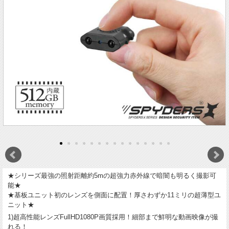
★シリーズ最強の照射距離約5mの超強力赤外線で暗闇も明るく撮影可
能★
★基板ユニット初のレンズを側面に配置！厚さわずか11ミリの超薄型ユ
ニット★
1)超高性能レンズFullHD1080P画質採用！細部まで鮮明な動画映像が撮
れる！