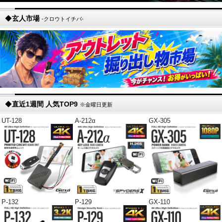
◆
玄人市場
-クロウトイチバ-
◆
直近1週間 人気TOP9
※金曜日更新
UT-128
A-212α
GX-305
P-132
P-129
GX-110