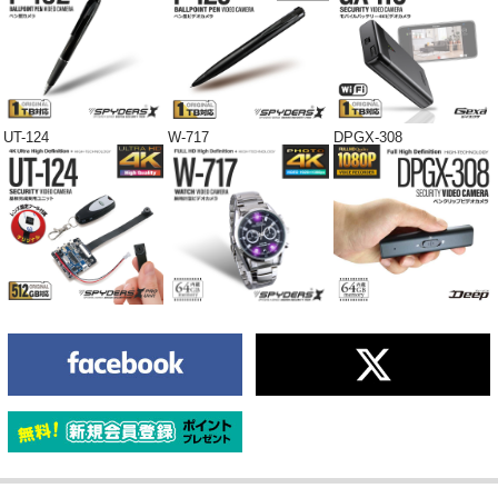
UT-124
W-717
DPGX-308