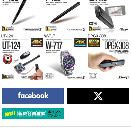
UT-124
W-717
DPGX-308