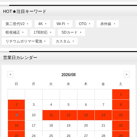
HOT★注目キーワード
第二世代V2
4K
Wi-Fi
OTG
赤外線
暗視補正
1TB対応
SDカード
リチウムポリマー電池
カスタム
営業日カレンダー
2026/08
日
月
火
水
木
金
土
1
2
3
4
5
6
7
8
9
10
11
12
13
14
15
16
17
18
19
20
21
22
23
24
25
26
27
28
29