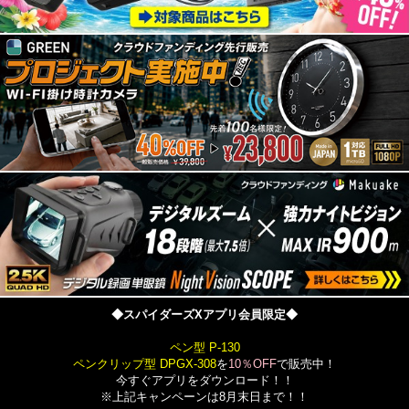
◆スパイダーズXアプリ会員限定◆
ペン型 P-130
ペンクリップ型 DPGX-308
を
10％OFF
で販売中！
今すぐアプリをダウンロード！！
※上記キャンペーンは8月末日まで！！