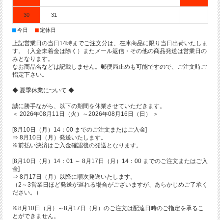
30
31
■
■
今日
定休日
上記営業日の当日14時までご注文分は、在庫商品に限り当日出荷いたしま
す。（入金未着金は除く）またメール返信・その他の商品発送は営業日の
みとなります。
なお商品名などは記載しません。郵便局止めも可能ですので、ご注文時ご
指定下さい。
◆ 夏季休業について ◆
誠に勝手ながら、以下の期間を休業させていただきます。
＜ 2026年08月11日（火）～2026年08月16日（日） ＞
[8月10日（月）14：00 までのご注文またはご入金]
⇒ 8月10日（月）発送いたします。
※前払い決済はご入金確認後の発送となります。
[8月10日（月）14：01 ～ 8月17日（月）14：00 までのご注文またはご入
金]
⇒ 8月17日（月）以降に順次発送いたします。
（2～3営業日ほど発送が遅れる場合がございますが、あらかじめご了承く
ださい。）
※8月10日（月）～8月17日（月）のご注文は配達日時のご指定を承るこ
とができません。