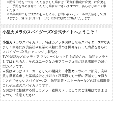
※配送日時をご指定いただきました場合は『最短日指定に変更』に変更を
し、手配を進めさせていただく場合がございますので、あらかじめご了承
ください。
※休業期間中もご注文のお申し込み、お問い合わせメールの受信をしてお
りますが、返信は8月17日（月）以降に順次ご対応いたします。
小型カメラのスパイダーズX公式サイトへようこそ！
小型カメラ
やスパイカメラ、特殊カメラをお探しならスパイダーズXで決
まり！実際に探偵会社や企業の依頼に基づき開発を行った商品をさらに
スパイダーズX風にアレンジし製品化。
TVや雑誌などのメディアでもシークレット性を紹介され、防犯カメラと
してはもちろん、そのユニークなカモフラージュ性が話題沸騰中の超小
型カメラです。
自慢はやっぱりメーカーとしての開発力！
小型カメラ
のコア部分、高画
質を徹底追求した基板設計と技術力！秋葉原でも一部の店舗でしか買う
ことができないスパイダーズX、防犯対策・ストーカーなどの証拠撮影等
これぞ王道のスパイカメラです。
なお法律に抵触する隠しカメラ・盗撮カメラとしてのご使用はできませ
んのでご注意ください。