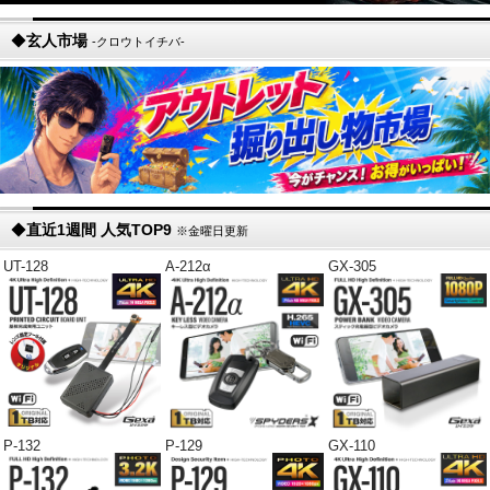
◆
玄人市場
-クロウトイチバ-
◆
直近1週間 人気TOP9
※金曜日更新
UT-128
A-212α
GX-305
P-132
P-129
GX-110