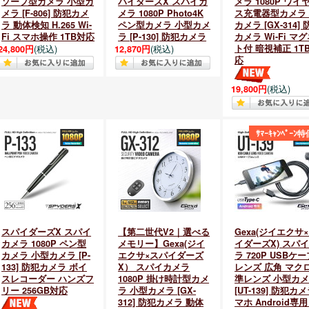
ソープ型カメラ 小型カ
パイダーズX スパイカ
メラ 1080P ワイ
メラ [F-806] 防犯カメ
メラ 1080P Photo4K
ス充電器型カメラ
ラ 動体検知 H.265 Wi-
ペン型カメラ 小型カメ
カメラ [GX-314]
Fi スマホ操作 1TB対応
ラ [P-130] 防犯カメラ
カメラ Wi-Fi マ
(税込)
(税込)
ト付 暗視補正 1T
24,800円
12,870円
応
(税込)
19,800円
ｻﾏｰｷｬﾝﾍﾟｰﾝ
スパイダーズX スパイ
【第二世代V2｜選べる
Gexa(ジイエクサ
カメラ 1080P ペン型
メモリー】Gexa(ジイ
イダーズX) スパ
カメラ 小型カメラ [P-
エクサ×スパイダーズ
ラ 720P USBケ
133] 防犯カメラ ボイ
X） スパイカメラ
レンズ 広角 マクロ
スレコーダー ハンズフ
1080P 掛け時計型カメ
準レンズ 小型カ
リー 256GB対応
ラ 小型カメラ [GX-
[UT-139] 防犯カ
312] 防犯カメラ 動体
マホ Android専用