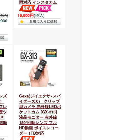
両対応 インスタカム
(税込)
(税込)
16,500円
900
)
ンズ
Gexa(ジイエクサ×スパ
厚）
イダーズX） クリップ
 フレ
型カメラ 赤外線LEDポ
定ツ
ケットカム [GX-313]
定さ
液晶モニター 赤外線
信頼
180°回転レンズ フル
C
HD動画 ボイスレコー
ダー 1TB対応