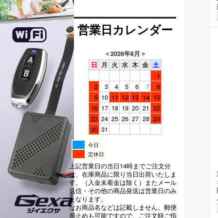
営業日カレンダー
＜
2026年8月
＞
日
月
火
水
木
金
土
1
2
3
4
5
6
7
8
9
10
11
12
13
14
15
16
17
18
19
20
21
22
23
24
25
26
27
28
29
30
31
今日
定休日
上記営業日の当日14時までご注文分
は、在庫商品に限り当日出荷いたしま
す。（入金未着金は除く）またメール
返信・その他の商品発送は営業日のみ
となります。
なお商品名などは記載しません。郵便
局止めも可能ですので、ご注文時ご指