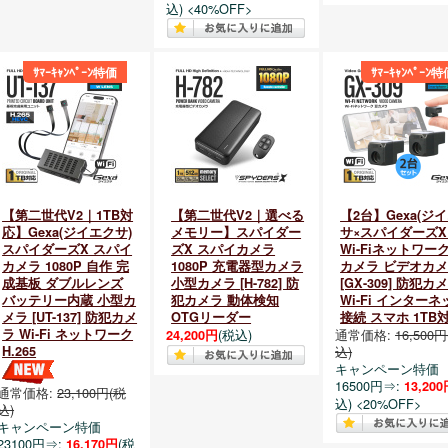
込) <40%OFF>
ｻﾏｰｷｬﾝﾍﾟｰﾝ特価
ｻﾏｰｷｬﾝﾍﾟｰﾝ
【第二世代V2｜1TB対
【第二世代V2｜選べる
【2台】Gexa(ジ
応】Gexa(ジイエクサ)
メモリー】スパイダー
サ×スパイダーズ
スパイダーズX スパイ
ズX スパイカメラ
Wi-Fiネットワーク
カメラ 1080P 自作 完
1080P 充電器型カメラ
カメラ ビデオカ
成基板 ダブルレンズ
小型カメラ [H-782] 防
[GX-309] 防犯カ
バッテリー内蔵 小型カ
犯カメラ 動体検知
Wi-Fi インターネ
メラ [UT-137] 防犯カメ
OTGリーダー
接続 スマホ 1TB
ラ Wi-Fi ネットワーク
(税込)
通常価格:
16,500
24,200円
H.265
込)
キャンペーン特価
16500円⇒:
13,20
通常価格:
23,100円(税
込) <20%OFF>
込)
キャンペーン特価
23100円⇒:
(税
16,170円