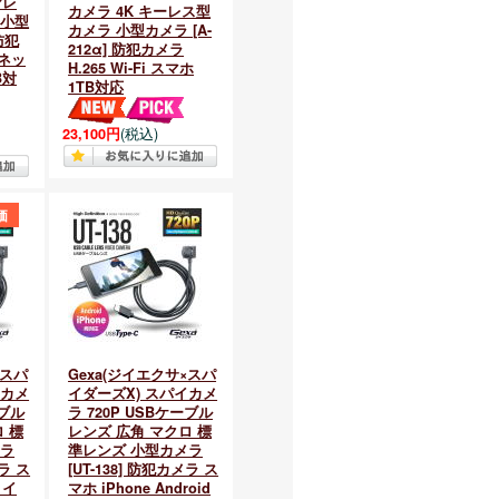
ヤレ
カメラ 4K キーレス型
 小型
カメラ 小型カメラ [A-
 防犯
212α] 防犯カメラ
グネッ
H.265 Wi-Fi スマホ
B対
1TB対応
(税込)
23,100円
特価
×スパ
Gexa(ジイエクサ×スパ
イカメ
イダーズX) スパイカメ
ーブル
ラ 720P USBケーブル
 標
レンズ 広角 マクロ 標
メラ
準レンズ 小型カメラ
メラ ス
[UT-138] 防犯カメラ ス
 イ
マホ iPhone Android