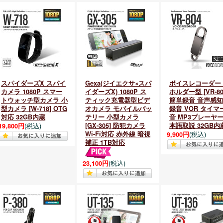
スパイダーズX スパイ
Gexa(ジイエクサ×スパ
ボイスレコーダー
カメラ 1080P スマー
イダーズX) 1080P ス
ホルダー型 [VR-80
トウォッチ型カメラ 小
ティック充電器型ビデ
簡単録音 音声感
型カメラ [W-718] OTG
オカメラ モバイルバッ
録音 VOR タイマ
対応 32GB内蔵
テリー 小型カメラ
音 MP3プレーヤー
(税込)
[GX-305] 防犯カメラ
本語取説 32GB内
19,800円
Wi-Fi対応 赤外線 暗視
(税込)
9,900円
補正 1TB対応
(税込)
23,100円