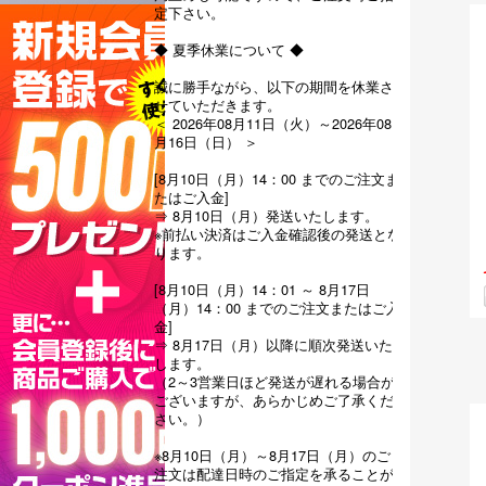
定下さい。
◆ 夏季休業について ◆
誠に勝手ながら、以下の期間を休業さ
せていただきます。
＜ 2026年08月11日（火）～2026年08
月16日（日） ＞
[8月10日（月）14：00 までのご注文ま
たはご入金]
⇒ 8月10日（月）発送いたします。
※前払い決済はご入金確認後の発送とな
ります。
[8月10日（月）14：01 ～ 8月17日
（月）14：00 までのご注文またはご入
金]
⇒ 8月17日（月）以降に順次発送いた
します。
（2～3営業日ほど発送が遅れる場合が
ございますが、あらかじめご了承くだ
さい。）
※8月10日（月）～8月17日（月）のご
注文は配達日時のご指定を承ることが