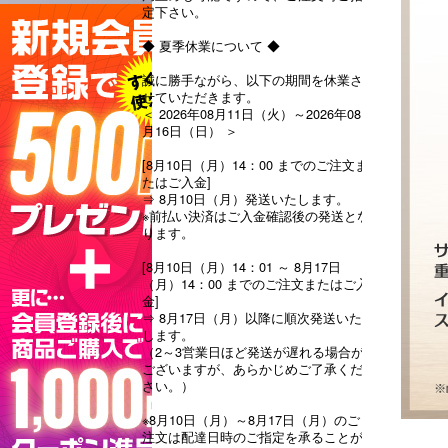
定下さい。
◆ 夏季休業について ◆
誠に勝手ながら、以下の期間を休業さ
せていただきます。
＜ 2026年08月11日（火）～2026年08
月16日（日） ＞
[8月10日（月）14：00 までのご注文ま
たはご入金]
⇒ 8月10日（月）発送いたします。
※前払い決済はご入金確認後の発送とな
ります。
[8月10日（月）14：01 ～ 8月17日
（月）14：00 までのご注文またはご入
金]
⇒ 8月17日（月）以降に順次発送いた
します。
（2～3営業日ほど発送が遅れる場合が
ございますが、あらかじめご了承くだ
さい。）
※8月10日（月）～8月17日（月）のご
注文は配達日時のご指定を承ることが