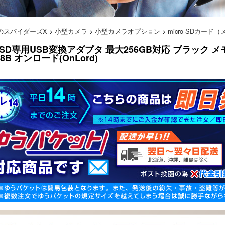
のスパイダーズX
>
小型カメラ
>
小型カメラオプション
>
micro SDカー
roSD専用USB変換アダプタ 最大256GB対応 ブラック
08B オンロード(OnLord)