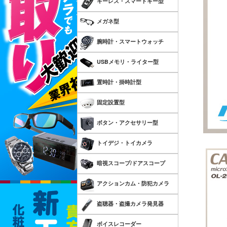
キーレス・スマートキー型
メガネ型
腕時計・スマートウォッチ
USBメモリ・ライター型
置時計・掛時計型
固定設置型
ボタン・アクセサリー型
トイデジ・トイカメラ
暗視スコープ/ドアスコープ
アクションカム・防犯カメラ
盗聴器・盗撮カメラ発見器
ボイスレコーダー