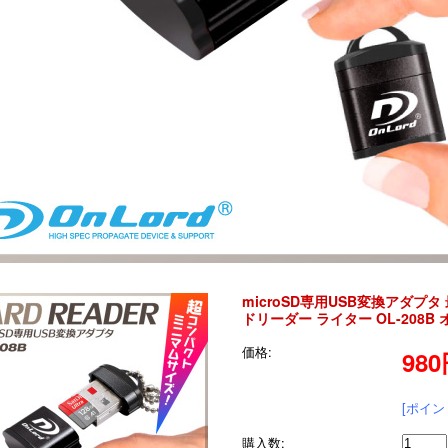
microSD専用USB変換アダプタ
ドリーダー ライター OL-208B オ
価格:
98
[ポイン
購入数: