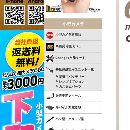
小型カメラ
小型カメラ新商品
高画質 小型カメラ
Change (自作キット)
基板完成実用ユニット一覧
┗ 基盤用バッテリー
┗ レンズオプション
┗ カスタムパーツ
厳選実用アイテム
モバイル充電器型
ペン型・クリップ型