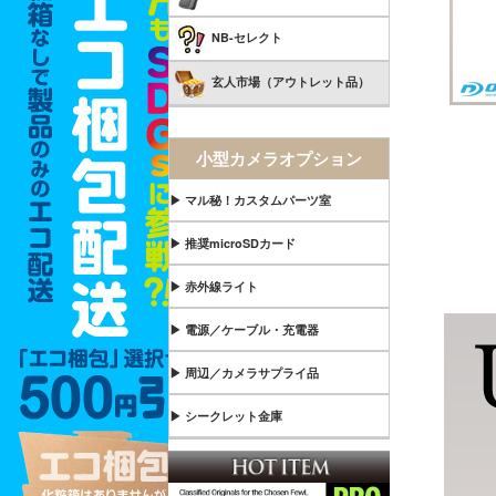
NB-セレクト
玄人市場（アウトレット品）
小型カメラオプション
▶ マル秘！カスタムパーツ室
▶ 推奨microSDカード
▶ 赤外線ライト
▶ 電源／ケーブル・充電器
▶ 周辺／カメラサプライ品
▶ シークレット金庫