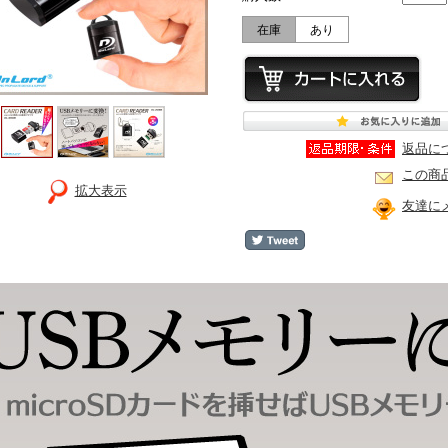
在庫
あり
返品に
この商
拡大表示
友達に