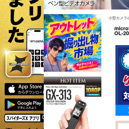
小型カメラ
mic
OL-2