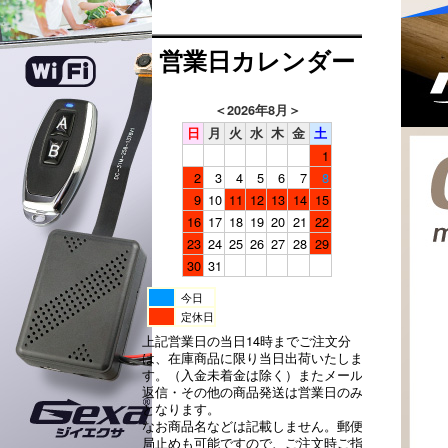
営業日カレンダー
＜
2026年8月
＞
日
月
火
水
木
金
土
1
2
3
4
5
6
7
8
9
10
11
12
13
14
15
16
17
18
19
20
21
22
23
24
25
26
27
28
29
30
31
今日
定休日
上記営業日の当日14時までご注文分
は、在庫商品に限り当日出荷いたしま
す。（入金未着金は除く）またメール
返信・その他の商品発送は営業日のみ
となります。
なお商品名などは記載しません。郵便
局止めも可能ですので、ご注文時ご指