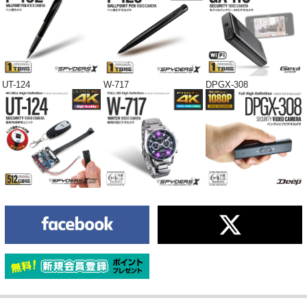
UT-124
W-717
DPGX-308