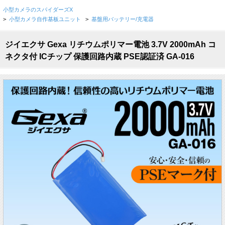
小型カメラのスパイダーズX
>
小型カメラ自作基板ユニット
>
基盤用バッテリー/充電器
ジイエクサ Gexa リチウムポリマー電池 3.7V 2000mAh コ
ネクタ付 ICチップ 保護回路内蔵 PSE認証済 GA-016