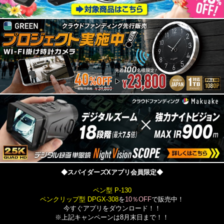
◆スパイダーズXアプリ会員限定◆
ペン型 P-130
ペンクリップ型 DPGX-308
を
10％OFF
で販売中！
今すぐアプリをダウンロード！！
※上記キャンペーンは8月末日まで！！