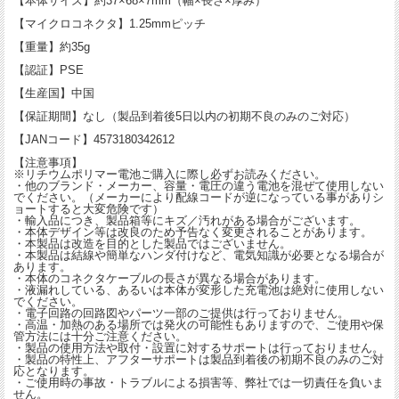
【本体サイズ】約37×68×7mm（幅×長さ×厚み）
【マイクロコネクタ】1.25mmピッチ
【重量】約35g
【認証】PSE
【生産国】中国
【保証期間】なし（製品到着後5日以内の初期不良のみのご対応）
【JANコード】4573180342612
【注意事項】
※リチウムポリマー電池ご購入に際し必ずお読みください。
・他のブランド・メーカー、容量・電圧の違う電池を混ぜて使用しない
でください。（メーカーにより配線コードが逆になっている事がありシ
ョートすると大変危険です）
・輸入品につき、製品箱等にキズ／汚れがある場合がございます。
・本体デザイン等は改良のため予告なく変更されることがあります。
・本製品は改造を目的とした製品ではございません。
・本製品は結線や簡単なハンダ付けなど、電気知識が必要となる場合が
あります。
・本体のコネクタケーブルの長さが異なる場合があります。
・液漏れしている、あるいは本体が変形した充電池は絶対に使用しない
でください。
・電子回路の回路図やパーツ一部のご提供は行っておりません。
・高温・加熱のある場所では発火の可能性もありますので、ご使用や保
管方法には十分ご注意ください。
・製品の使用方法や取付・設置に対するサポートは行っておりません。
・製品の特性上、アフターサポートは製品到着後の初期不良のみのご対
応となります。
・ご使用時の事故・トラブルによる損害等、弊社では一切責任を負いま
せん。