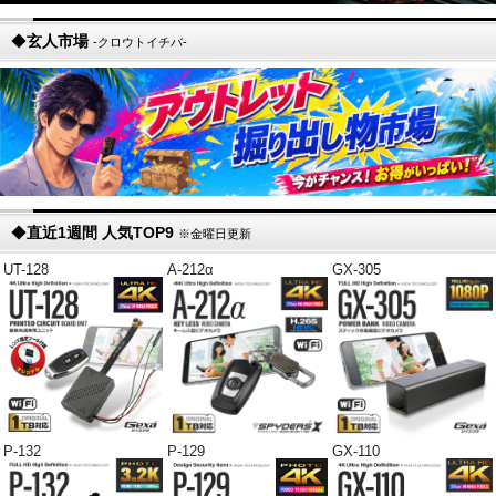
◆
玄人市場
-クロウトイチバ-
◆
直近1週間 人気TOP9
※金曜日更新
UT-128
A-212α
GX-305
P-132
P-129
GX-110