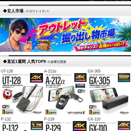
◆
玄人市場
-クロウトイチバ-
◆
直近1週間 人気TOP9
※金曜日更新
UT-128
A-212α
GX-305
P-132
P-129
GX-110