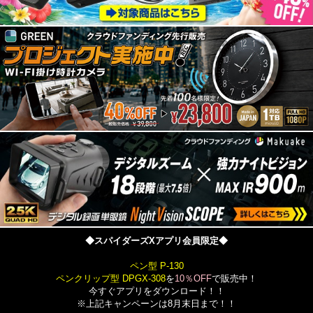
◆スパイダーズXアプリ会員限定◆
ペン型 P-130
ペンクリップ型 DPGX-308
を
10％OFF
で販売中！
今すぐアプリをダウンロード！！
※上記キャンペーンは8月末日まで！！