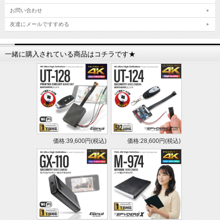
【防水】 非防水
お問い合わせ
【動作温度】10～40℃
友達にメールですすめる
【動作湿度】20～80%以下（結露なきこと）
【生産国】中国
一緒に購入されている商品はコチラです★
【保証期間】製品到着後1ヵ月間
【セット内容】
1.製品本体
2.USBケーブル(Type-C）
3.日本語取扱説明書
4.製品保証書
※取扱説明書と保証書はPDFダウンロード版になります。
【JANコード】4573180349147
【注意事項】
価格:39,600円(税込)
価格:28,600円(税込)
・有線式などの盗聴器、盗撮器など、電波を発しないものには反応はいたしません。
・携帯電話、コードレスフォン、テレビ、電子レンジ等、強い電磁波を発する機器の
付近では正しく検知ができない場合があります。
・機器が発する電波が微弱である場合は、本製品を5cm程度まで接近させないと正し
く検知できない場合があります。
・怪しまれる箇所の検査後も、不審な気配が感じれるようであれば、専門の調査機関
にご相談されることをお勧めいたします。
・バッテリー稼働時間は理論値であり、実稼働時間を保証するものではありません。
・輸入品につき、製品箱等にキズ/汚れがある場合がございます。
・製品ケースや本体のデザインは、改良のため予告なく変更される事があります。