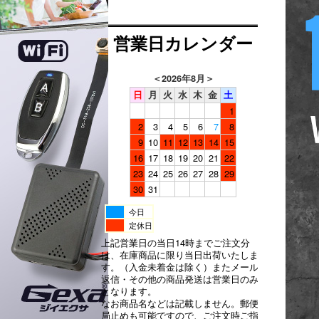
営業日カレンダー
＜
2026年8月
＞
日
月
火
水
木
金
土
1
2
3
4
5
6
7
8
9
10
11
12
13
14
15
16
17
18
19
20
21
22
23
24
25
26
27
28
29
30
31
今日
定休日
上記営業日の当日14時までご注文分
は、在庫商品に限り当日出荷いたしま
す。（入金未着金は除く）またメール
返信・その他の商品発送は営業日のみ
となります。
なお商品名などは記載しません。郵便
局止めも可能ですので、ご注文時ご指