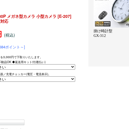
P メガネ型カメラ 小型カメラ [E-207]
B対応
円
(税込)
684ポイント～]
を3,000円で下取りいたします。
動品OK ◆返送用キット付(着払い)
器／充電チェッカー(電圧・電流表示)。