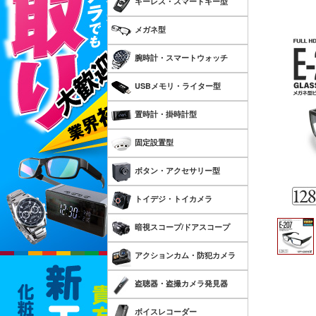
キーレス・スマートキー型
メガネ型
腕時計・スマートウォッチ
USBメモリ・ライター型
置時計・掛時計型
固定設置型
ボタン・アクセサリー型
トイデジ・トイカメラ
暗視スコープ/ドアスコープ
アクションカム・防犯カメラ
盗聴器・盗撮カメラ発見器
ボイスレコーダー