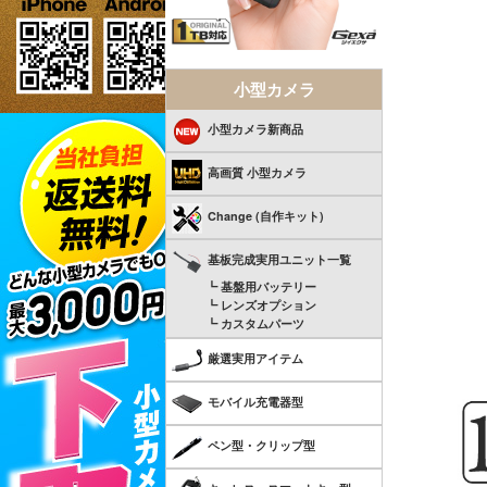
小型カメラ
小型カメラ新商品
高画質 小型カメラ
Change (自作キット)
基板完成実用ユニット一覧
┗ 基盤用バッテリー
┗ レンズオプション
┗ カスタムパーツ
厳選実用アイテム
モバイル充電器型
ペン型・クリップ型