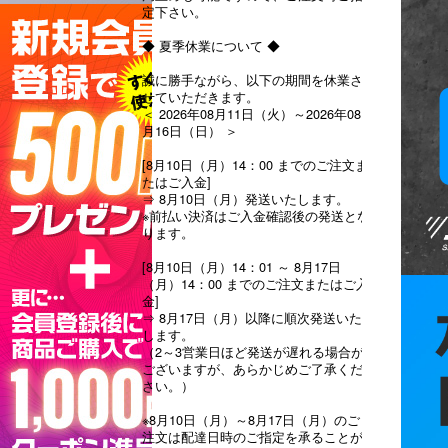
定下さい。
◆ 夏季休業について ◆
誠に勝手ながら、以下の期間を休業さ
せていただきます。
＜ 2026年08月11日（火）～2026年08
月16日（日） ＞
[8月10日（月）14：00 までのご注文ま
たはご入金]
⇒ 8月10日（月）発送いたします。
※前払い決済はご入金確認後の発送とな
ります。
[8月10日（月）14：01 ～ 8月17日
（月）14：00 までのご注文またはご入
金]
⇒ 8月17日（月）以降に順次発送いた
します。
（2～3営業日ほど発送が遅れる場合が
ございますが、あらかじめご了承くだ
さい。）
※8月10日（月）～8月17日（月）のご
注文は配達日時のご指定を承ることが