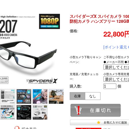
スパイダーズX スパイカメラ 1080
防犯カメラ ハンズフリー 128G
価格:
22,800
[ポイント還元 
小型カメラ下取りキャン
ご不用な小型カメラ
ペーン:
◆メーカー不問 ◆不
充電器／充電チェッカ
小型カメラ専用充電
ー:
購入数:
個
在庫
なし
拡大表示