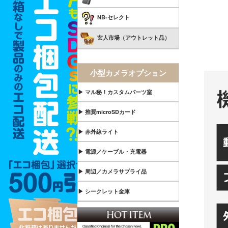
NB-セレクト
玄人市場（アウトレット品）
小型カメラオプション
▶ マル秘！カスタムパーツ室
▶ 推奨microSDカード
▶ 赤外線ライト
▶ 電源／ケーブル・充電器
▶ 周辺／カメラサプライ品
▶ シークレット金庫