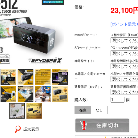
価格:
23,100
[ポイント還元 
microSDカード:
＜相性保証【Lex
SDカードリーダー:
PC・スマホ(OTG
赤外線ライト:
赤外線機能付き小
充電器／充電チェッカ
小型カメラ専用充電
ー:
延長保証（6ヶ月）:
延長保証(標準保証1
購入数:
個
在庫
なし
拡大表示