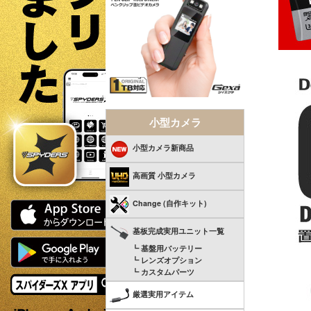
小型カメラ
小型カメラ新商品
高画質 小型カメラ
Change (自作キット)
基板完成実用ユニット一覧
┗ 基盤用バッテリー
┗ レンズオプション
┗ カスタムパーツ
厳選実用アイテム