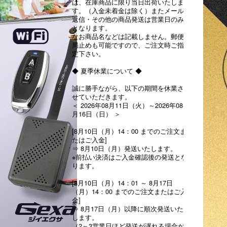
は、在庫商品に限り当日出荷いたしま
す。（入金未着金は除く）またメール
返信・その他の商品発送は営業日のみ
となります。
なお商品名などは記載しません。郵便
局止めも可能ですので、ご注文時ご指
定下さい。
◆ 夏季休業について ◆
誠に勝手ながら、以下の期間を休業さ
せていただきます。
＜ 2026年08月11日（火）～2026年08
月16日（日） ＞
[8月10日（月）14：00 までのご注文ま
たはご入金]
⇒ 8月10日（月）発送いたします。
※前払い決済はご入金確認後の発送とな
ります。
[8月10日（月）14：01 ～ 8月17日
（月）14：00 までのご注文またはご入
金]
⇒ 8月17日（月）以降に順次発送いた
します。
（2～3営業日ほど発送が遅れる場合が