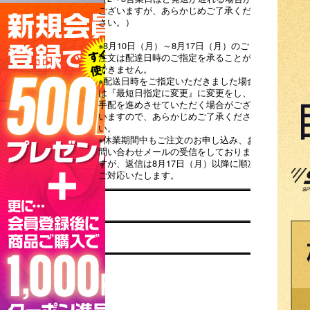
ございますが、あらかじめご了承くだ
さい。）
※8月10日（月）～8月17日（月）のご
注文は配達日時のご指定を承ることが
できません。
※配送日時をご指定いただきました場合
は『最短日指定に変更』に変更をし、
手配を進めさせていただく場合がござ
いますので、あらかじめご了承くださ
い。
※休業期間中もご注文のお申し込み、お
問い合わせメールの受信をしておりま
すが、返信は8月17日（月）以降に順次
ご対応いたします。