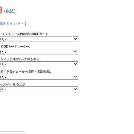
円
(税込)
693ポイント～]
ar】＞メモリー非内蔵製品用SDカード。
)対応SDカードリーダー。
型カメラと併用で赤外線を強化。
器／充電チェッカー(電圧・電流表示)。
ヶ月+5ヶ月)を追加。