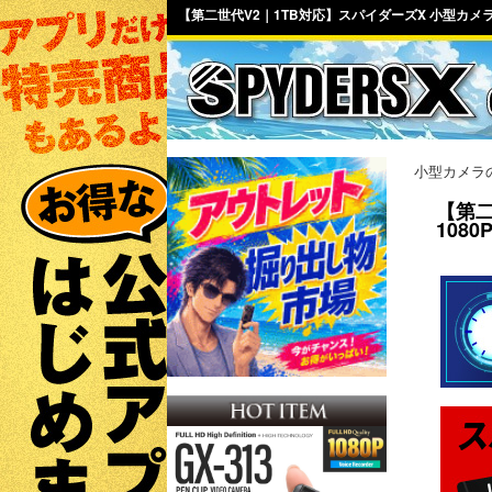
【第二世代V2｜1TB対応】スパイダーズX 小型カメラ [
小型カメラ
【第二
108