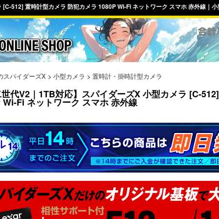
C-512] 置時計型カメラ 防犯カメラ 1080P Wi-Fi ネットワーク スマホ 赤
のスパイダーズX
>
小型カメラ
>
置時計・掛時計型カメラ
世代V2｜1TB対応】スパイダーズX 小型カメラ [C-51
0P Wi-Fi ネットワーク スマホ 赤外線