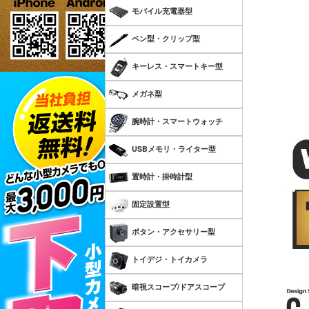
モバイル充電器型
ペン型・クリップ型
キーレス・スマートキー型
メガネ型
腕時計・スマートウォッチ
USBメモリ・ライター型
置時計・掛時計型
固定設置型
ボタン・アクセサリー型
トイデジ・トイカメラ
暗視スコープ/ドアスコープ