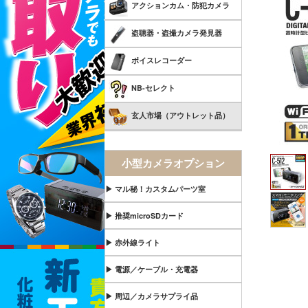
アクションカム・防犯カメラ
盗聴器・盗撮カメラ発見器
ボイスレコーダー
NB-セレクト
玄人市場（アウトレット品）
小型カメラオプション
▶ マル秘！カスタムパーツ室
▶ 推奨microSDカード
▶ 赤外線ライト
▶ 電源／ケーブル・充電器
▶ 周辺／カメラサプライ品