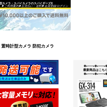
外線｜小型カメラ・スパイカメラのスパイダーズX
▶ご利用案内
▶お支払い・送料
▶会員登録
/
ログイン
2] 置時計型カメラ 防犯カメラ