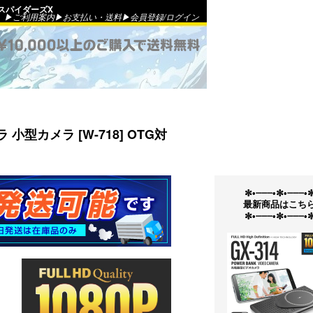
のスパイダーズX
▶ご利用案内
▶お支払い・送料
▶会員登録
/
ログイン
型カメラ [W-718] OTG対