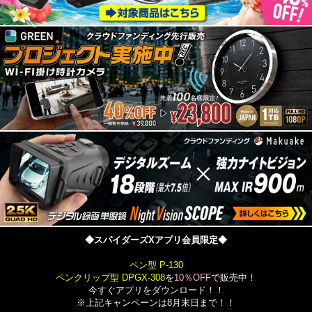
◆スパイダーズXアプリ会員限定◆
ペン型 P-130
ペンクリップ型 DPGX-308
を
10％OFF
で販売中！
今すぐアプリをダウンロード！！
※上記キャンペーンは8月末日まで！！