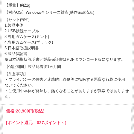
【重量】約21g
【対応OS】Windows全シリーズ対応(動作確認済み)
【セット内容】
1.製品本体
2.USB接続ケーブル
3.専用ガムケース(ミント)
4.専用ガムケース(ブラック)
5.日本語取扱説明書
6.製品保証書
※日本語取扱説明書と製品保証書はPDFダウンロード版になります。
【保証期間】製品到着後1ヵ月間
【注意事項】
・プライバシーの侵害／迷惑防止条例等に抵触する悪質な行為に使用し
ないでください。
・ご使用中本体が発熱し、熱くなることがありますが異常ではありませ
ん。
価格:
20,900円
(税込)
[ポイント還元 627ポイント～]