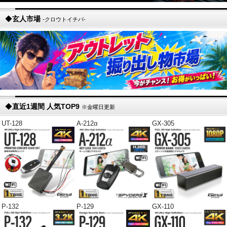
◆
玄人市場
-クロウトイチバ-
◆
直近1週間 人気TOP9
※金曜日更新
UT-128
A-212α
GX-305
P-132
P-129
GX-110