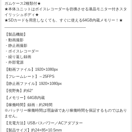
ガムケース2種類付★
★本体ユニットはボイスレコーダーを彷彿させる液晶モニター付きスタ
イリッシュボディ★
★SDカードを用意しなくても、すぐに使える64GB内蔵メモリー！★
---------------------------------------------------------------------
【製品機能】
・動画撮影
・静止画撮影
・ボイスレコーダー
・繰り返し録画
・外部電源
【動画ファイル】1920×1080px
【フレームレート】～25FPS
【静止画ファイル】1920×1080px
【視野角】約62°
【メモリー】64GB内蔵
【稼働時間】録画：約2時間
※バッテリー稼働時間は理論値であり稼働時間を保証するものではあり
ません。
【充電方法】USBバスパワー／ACアダプター
【製品サイズ】約24×85×10.5mm