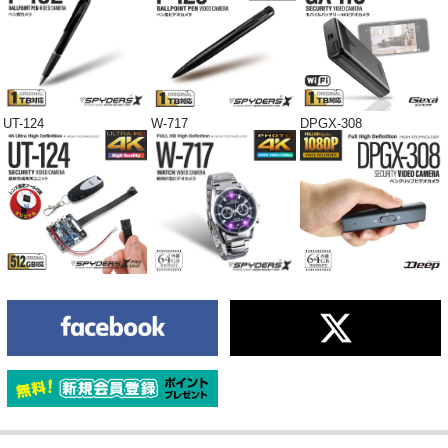
UT-124
W-717
DPGX-308