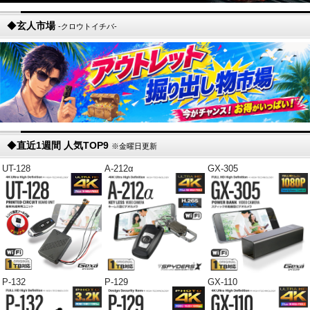
◆
玄人市場
-クロウトイチバ-
◆
直近1週間 人気TOP9
※金曜日更新
UT-128
A-212α
GX-305
P-132
P-129
GX-110