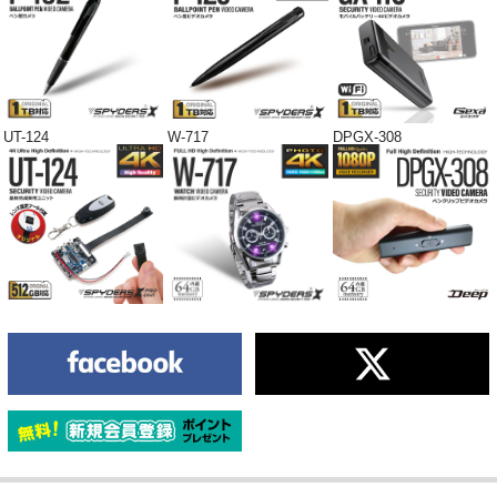
UT-124
W-717
DPGX-308