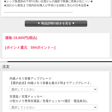
★レンズ角度斜め下30°の高い位置からの撮影で映像に死角が出にくい★
★設計から製造まで国内自社職人が手掛ける信頼と安心の日本品質★
---------------------------------------------------------------------
【製品機能】
▼ 商品説明の続きを見る ▼
・動画撮影
・静止画撮影
・動体検知録画
・OTGリーダー
価格:
19,800円
(税込)
・繰り返し録画
・リモコン操作
[ポイント還元 594ポイント～]
【動画ファイル】1920×1080px、1280×720px
【フレームレート】～30FPS
【静止画ファイル】2560×1440px
注文
【視野角】約70°
【メモリー】32GB内蔵 (128GB／256GB／512GB／1TBへ購入時に変更可能）
内蔵メモリ容量アップグレード:
【選択必須】内蔵メモリ容量を最大1TBまでアップグレード。
【稼働時間】録画：約12時間
※バッテリー稼働時間は理論値であり稼働時間を保証するものではありません。
【充電方法】USBバスパワー／ACアダプター
充電器／充電チェッカー:
小型カメラ専用充電器／充電チェッカー(電圧・電流表示)。
【製品サイズ】直径約302×厚さ43mm
【重量】約734g