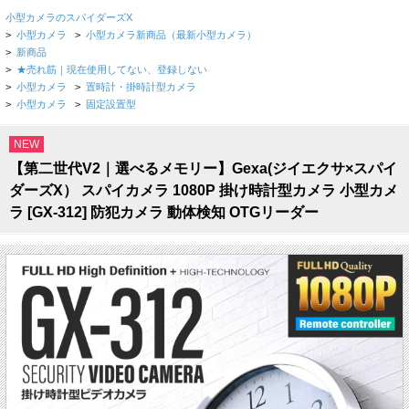
小型カメラのスパイダーズX
>
小型カメラ
>
小型カメラ新商品（最新小型カメラ）
>
新商品
>
★売れ筋｜現在使用してない、登録しない
>
小型カメラ
>
置時計・掛時計型カメラ
>
小型カメラ
>
固定設置型
NEW
【第二世代V2｜選べるメモリー】Gexa(ジイエクサ×スパイ
ダーズX） スパイカメラ 1080P 掛け時計型カメラ 小型カメ
ラ [GX-312] 防犯カメラ 動体検知 OTGリーダー