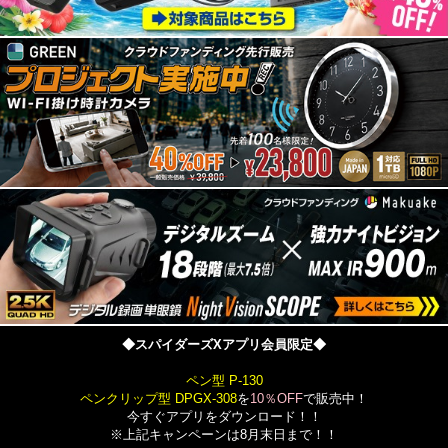
◆スパイダーズXアプリ会員限定◆
ペン型 P-130
ペンクリップ型 DPGX-308
を
10％OFF
で販売中！
今すぐアプリをダウンロード！！
※上記キャンペーンは8月末日まで！！