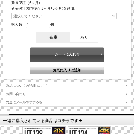
延長保証（6ヶ月）:
【対応OS】Windows全シリーズ対応(動作確認済み)
延長保証(標準保証1ヶ月+5ヶ月)を追加。
【セット内容】
1.製品本体
購入数：
個
2.リモコン
3.USBケーブル
在庫
あり
4.木ネジ
5.アンカープラグ
6.日本語取扱説明書
7.製品保証書
【保証期間】製品到着後1ヵ月間
【JANコード】4573375782261
【注意事項】
・プライバシーの侵害／迷惑防止条例等に抵触する悪質な行為に使用しないでくださ
返品についての詳細はこちら
い。
・ご使用中本体が発熱し、熱くなることがありますが異常ではありません。
お問い合わせ
友達にメールですすめる
一緒に購入されている商品はコチラです★