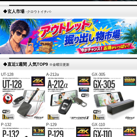
◆
玄人市場
-クロウトイチバ-
◆
直近1週間 人気TOP9
※金曜日更新
UT-128
A-212α
GX-305
P-132
P-129
GX-110