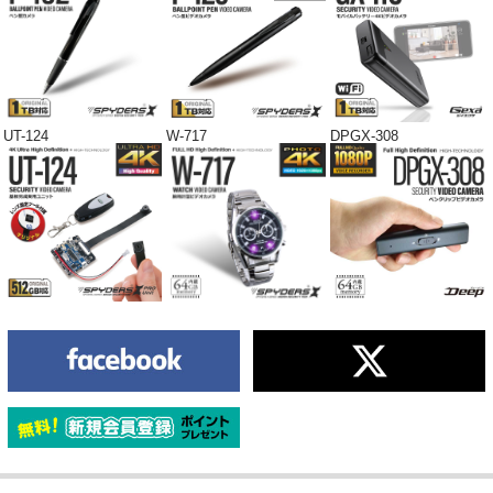
UT-124
W-717
DPGX-308