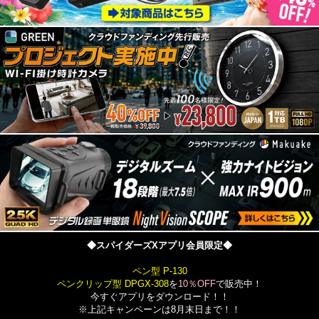
◆スパイダーズXアプリ会員限定◆
ペン型 P-130
ペンクリップ型 DPGX-308
を
10％OFF
で販売中！
今すぐアプリをダウンロード！！
※上記キャンペーンは8月末日まで！！