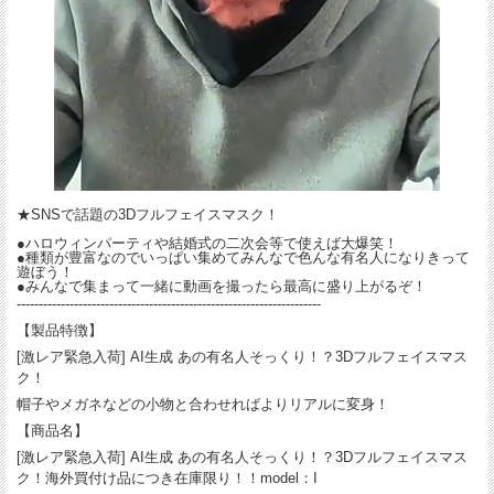
★SNSで話題の3Dフルフェイスマスク！
●ハロウィンパーティや結婚式の二次会等で使えば大爆笑！
●種類が豊富なのでいっぱい集めてみんなで色んな有名人になりきって
遊ぼう！
●みんなで集まって一緒に動画を撮ったら最高に盛り上がるぞ！
---------------------------------------------------------------------
【製品特徴】
[激レア緊急入荷] AI生成 あの有名人そっくり！？3Dフルフェイスマス
ク！
帽子やメガネなどの小物と合わせればよりリアルに変身！
【商品名】
[激レア緊急入荷] AI生成 あの有名人そっくり！？3Dフルフェイスマス
ク！海外買付け品につき在庫限り！！model：I