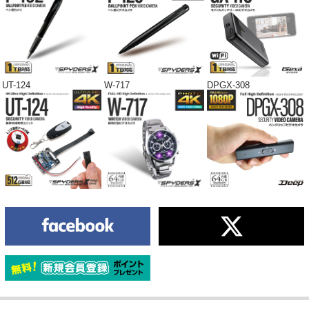
UT-124
W-717
DPGX-308