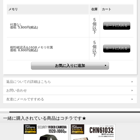
メモリ
在庫
カート
5
個
付属なし
価格:
5,800円(税込)
以
下
5
個
相性確認済み16GBメモリ付属
価格:
6,600円(税込)
以
下
返品についての詳細はこちら
お問い合わせ
友達にメールですすめる
一緒に購入されている商品はコチラです★