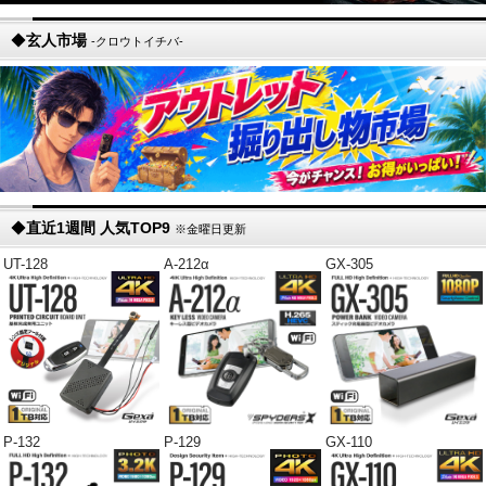
◆
玄人市場
-クロウトイチバ-
◆
直近1週間 人気TOP9
※金曜日更新
UT-128
A-212α
GX-305
P-132
P-129
GX-110