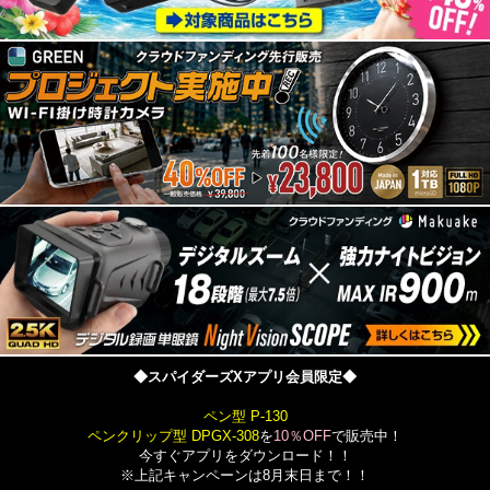
◆スパイダーズXアプリ会員限定◆
ペン型 P-130
ペンクリップ型 DPGX-308
を
10％OFF
で販売中！
今すぐアプリをダウンロード！！
※上記キャンペーンは8月末日まで！！