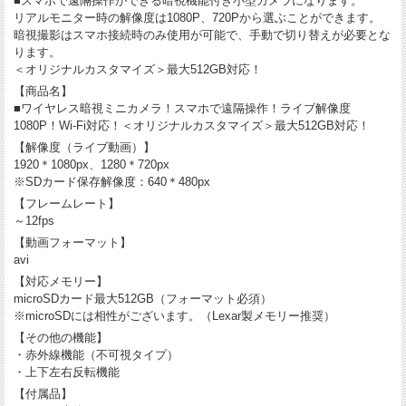
■スマホで遠隔操作ができる暗視機能付き小型カメラになります。
リアルモニター時の解像度は1080P、720Pから選ぶことができます。
暗視撮影はスマホ接続時のみ使用が可能で、手動で切り替えが必要とな
ります。
＜オリジナルカスタマイズ＞最大512GB対応！
【商品名】
■ワイヤレス暗視ミニカメラ！スマホで遠隔操作！ライブ解像度
1080P！Wi-Fi対応！＜オリジナルカスタマイズ＞最大512GB対応！
【解像度（ライブ動画）】
1920＊1080px、1280＊720px
※SDカード保存解像度：640＊480px
【フレームレート】
～12fps
【動画フォーマット】
avi
【対応メモリー】
microSDカード最大512GB（フォーマット必須）
※microSDには相性がございます。（Lexar製メモリー推奨）
【その他の機能】
・赤外線機能（不可視タイプ）
・上下左右反転機能
【付属品】