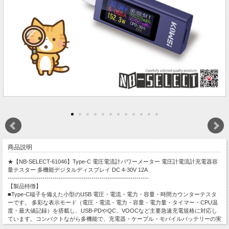
商品説明
★【NB-SELECT-61046】Type-C 電圧電流計パワーメーター 電圧計電流計充電器容
量テスター 多機能デジタルディスプレイ DC 4-30V 12A
---------------------------------------------------------------------
【製品特徴】
■Type-C端子を備えた小型のUSB 電圧・電流・電力・容量・時間カウンターテスタ
ーです。 多彩な表示モード（電圧・電流・電力・容量・電力量・タイマー・CPU温
度・最大値記録）を搭載し、USB‑PDやQC、VOOCなど主要急速充電規格に対応し
ています。コンパクトながら多機能で、充電器・ケーブル・モバイルバッテリーの実
測評価に最適です。