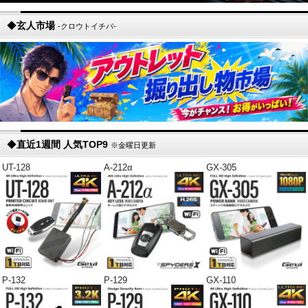
◆
玄人市場
-クロウトイチバ-
◆
直近1週間 人気TOP9
※金曜日更新
UT-128
A-212α
GX-305
P-132
P-129
GX-110