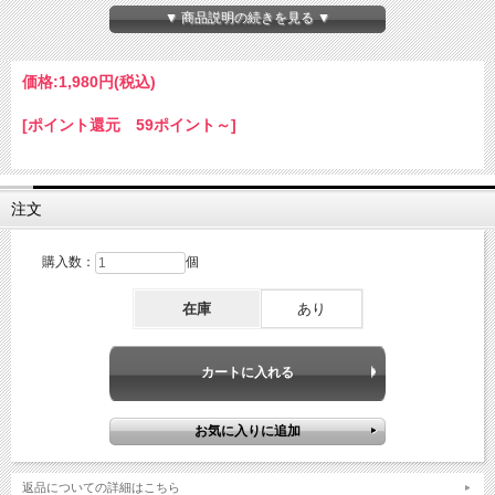
▼ 商品説明の続きを見る ▼
・多機能＆多プロトコル対応！PDやQCなど多様な規格に対応し、合計6種類以上の
パラメータ測定！
・データ蓄積！容量（mAh）、電力量（Wh）、時間の累積が可能で、バッテリーの
価格:
1,980円
(税込)
実測評価に便利！
・最大値記録機能！ピーク電圧・電流・電力を自動記録！
・コンパクト設計！携帯性も良く、“プラグ＆プレイ”形式で手軽に使える！
[ポイント還元 59ポイント～]
【商品名】
■Type-C 電圧電流計パワーメーター 電圧計電流計充電器容量テスター 多機能デジタ
ルディスプレイ DC 4-30V 12A
注文
電流測定範囲:0～12 A
対応急速充電規格:PD、QC2.0/3.0、FCP、SCP、AFC、PE、DASH、VOOCなど多
数対応
購入数：
個
メモリ機能:電源オフ時にも測定累積値を保存可能
インターフェース:USB Type-Cオス ‑ USB Type-Cメス（ケーブルや充電器との直挿
在庫
あり
しが前提）
表示内容: 電圧 (V)、電流 (A)、電力 (W)（リアルタイム）、充電容量（mAh）、電力
使用量（Wh）、動作時間のタイマー、CPU温度、最大値記録（電圧、電流、電力）
本体サイズ:約18mm × 42mm × 9mm （USB端子除く）
【注意事項】 本製品は、ノーブランド製品となり注文後のキャンセル、ご返品はで
きませんので予めご了承のうえご購入をお願いします。またこちらの製品は単品商品
となり、2個入りのセット商品ではございません。
返品についての詳細はこちら