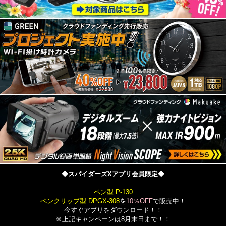
◆スパイダーズXアプリ会員限定◆
ペン型 P-130
ペンクリップ型 DPGX-308
を
10％OFF
で販売中！
今すぐアプリをダウンロード！！
※上記キャンペーンは8月末日まで！！