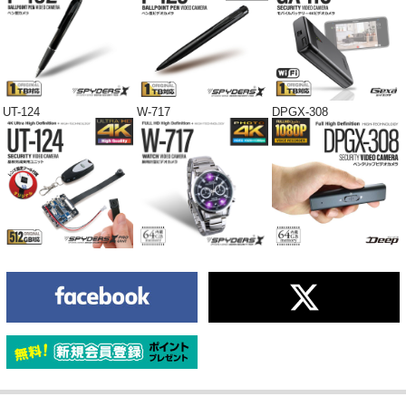
UT-124
W-717
DPGX-308