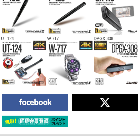
UT-124
W-717
DPGX-308