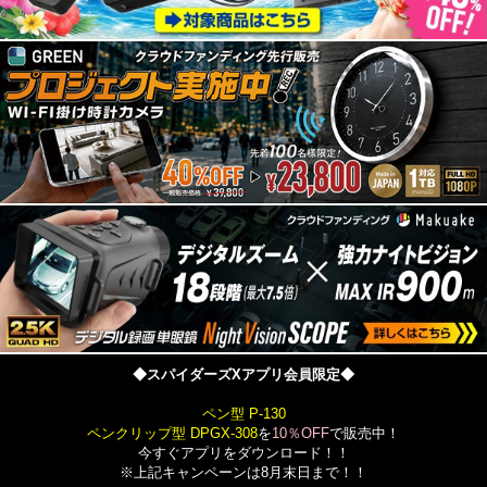
◆スパイダーズXアプリ会員限定◆
ペン型 P-130
ペンクリップ型 DPGX-308
を
10％OFF
で販売中！
今すぐアプリをダウンロード！！
※上記キャンペーンは8月末日まで！！