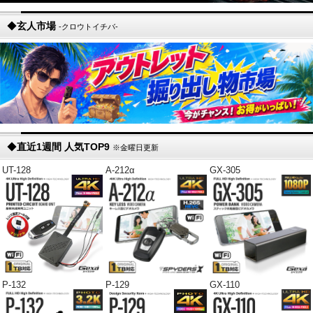
◆
玄人市場
-クロウトイチバ-
◆
直近1週間 人気TOP9
※金曜日更新
UT-128
A-212α
GX-305
P-132
P-129
GX-110