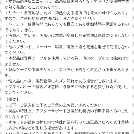
・本製品の基板ユニットは、高画質録画対応となっておりご使用中本体
が熱く発熱することがあります。
・リチウム蓄電池は、高温、加熱のある場所では発火の可能性もありま
すので、ご使用や保管方法には十分ご注意ください。
・バッテリー稼働時間はあくまでも目安であり稼働時間を保証するもの
ではありません。
・液漏れしている、あるいは本体が変形した充電池は絶対に使用しない
でください。
・他のブランド、メーカー、容量、電圧の違う電池を混ぜて使用しない
でください。
・本製品は専用ケーブルを使用している為、他のケーブルでは接続はで
きません。
・製品ケースや本体デザイン、ロゴ等が予告なく変更される事がありま
す。
・輸入品につき、製品箱等にキズ／汚れがある場合がございます。
・プライバシーの侵害／迷惑防止条例等に抵触する悪質な行為に使用し
ないでください。
【重要】
※以下、ご購入前に予めご了承の上お買い求めください。
・製品の特性上、アフターサポートは製品到着後の初期不良のみのご対
応となります。
・本キットの筐体は弊社内で特殊作業を行った加工品となるため作業時
に多少の傷などが生じる場合があります。
・バッテリーサイズ容量を変更をして、長時間録画などでご使用する際