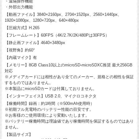
・遠隔操作機能
・外部出力機能
【動画ファイル】3840×2160px、2704×1520px、2560×1440px、
1920×1080px、1280×720px、640×480px
【圧縮方式】H.265
【フレームレート】60FPS（4K/2.7K/2K/480Pは30FPS）
【静止画ファイル】4640×3480px
【視野角】約60°
【内蔵マイク】有
【メモリー】8GB Class10以上のmicroSD-microSDXC推奨 最大256GB
対応
※メディアカードには相性があり全てのメーカー、規格との相性を保証
するものではありません。
※本製品にmicroSDカードは付属しておりません。
【インターフェイス】USB 2.0、マイクロコネクタ
【稼働時間】録画：約1時間（※500mAh使用時）
※初期フル充電時のバッテリー性能の目安です。
※お客様のご使用環境により変動いたします。
※バッテリー稼働時間は理論値であり稼働時間を保証するものではあり
ません。
【製品サイズ】