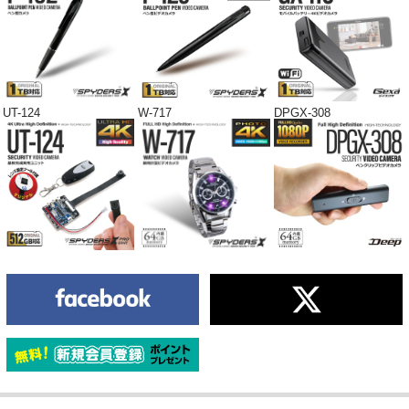
UT-124
W-717
DPGX-308