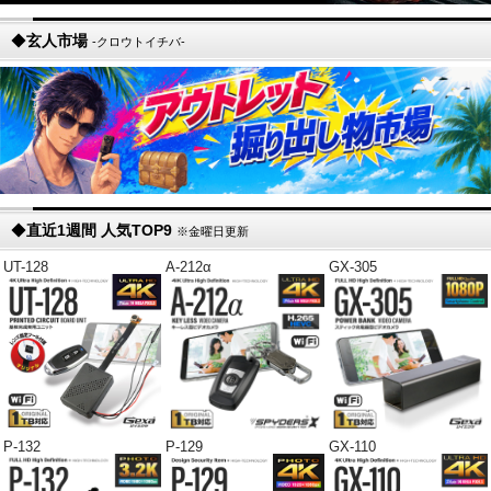
◆
玄人市場
-クロウトイチバ-
◆
直近1週間 人気TOP9
※金曜日更新
UT-128
A-212α
GX-305
P-132
P-129
GX-110