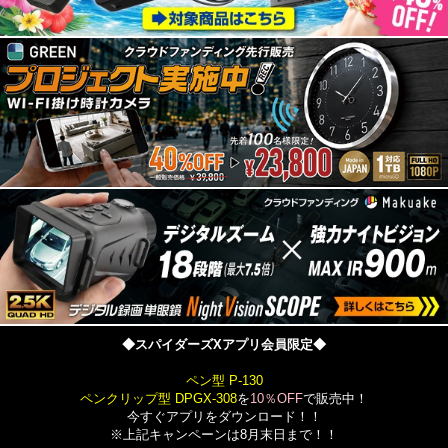
◆スパイダーズXアプリ会員限定◆
ペン型 P-130
ペンクリップ型 DPGX-308
を
10％OFF
で販売中！
今すぐアプリをダウンロード！！
※上記キャンペーンは8月末日まで！！