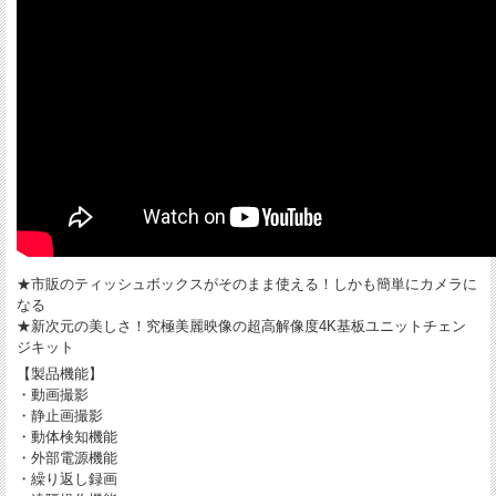
★市販のティッシュボックスがそのまま使える！しかも簡単にカメラに
なる
★新次元の美しさ！究極美麗映像の超高解像度4K基板ユニットチェン
ジキット
【製品機能】
・動画撮影
・静止画撮影
・動体検知機能
・外部電源機能
・繰り返し録画