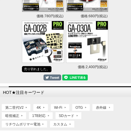
価格:780円(税込)
価格:680円(税込)
価格:2,400円(税込)
売り切れました。
HOT★注目キーワード
第二世代V2
4K
Wi-Fi
OTG
赤外線
暗視補正
1TB対応
SDカード
リチウムポリマー電池
カスタム