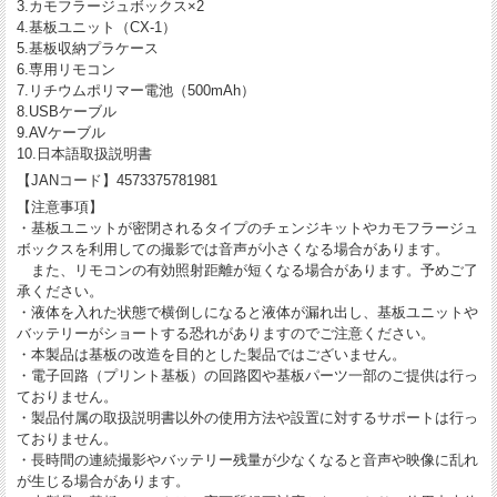
3.カモフラージュボックス×2
4.基板ユニット（CX-1）
5.基板収納プラケース
6.専用リモコン
7.リチウムポリマー電池（500mAh）
8.USBケーブル
9.AVケーブル
10.日本語取扱説明書
【JANコード】4573375781981
【注意事項】
・基板ユニットが密閉されるタイプのチェンジキットやカモフラージュ
ボックスを利用しての撮影では音声が小さくなる場合があります。
また、リモコンの有効照射距離が短くなる場合があります。予めご了
承ください。
・液体を入れた状態で横倒しになると液体が漏れ出し、基板ユニットや
バッテリーがショートする恐れがありますのでご注意ください。
・本製品は基板の改造を目的とした製品ではございません。
・電子回路（プリント基板）の回路図や基板パーツ一部のご提供は行っ
ておりません。
・製品付属の取扱説明書以外の使用方法や設置に対するサポートは行っ
ておりません。
・長時間の連続撮影やバッテリー残量が少なくなると音声や映像に乱れ
が生じる場合があります。