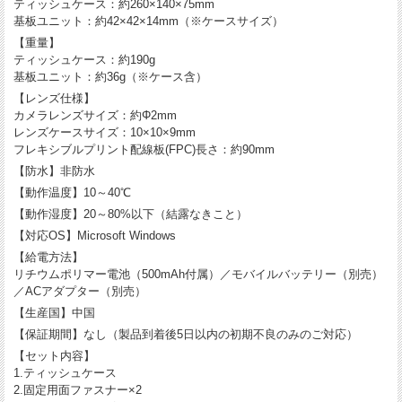
ティッシュケース：約260×140×75mm
基板ユニット：約42×42×14mm（※ケースサイズ）
【重量】
ティッシュケース：約190g
基板ユニット：約36g（※ケース含）
【レンズ仕様】
カメラレンズサイズ：約Φ2mm
レンズケースサイズ：10×10×9mm
フレキシブルプリント配線板(FPC)長さ：約90mm
【防水】非防水
【動作温度】10～40℃
【動作湿度】20～80%以下（結露なきこと）
【対応OS】Microsoft Windows
【給電方法】
リチウムポリマー電池（500mAh付属）／モバイルバッテリー（別売）
／ACアダプター（別売）
【生産国】中国
【保証期間】なし（製品到着後5日以内の初期不良のみのご対応）
【セット内容】
1.ティッシュケース
2.固定用面ファスナー×2