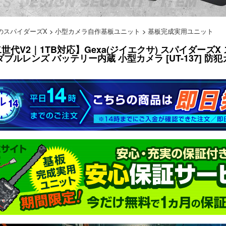
のスパイダーズX
>
小型カメラ自作基板ユニット
>
基板完成実用ユニット
世代V2｜1TB対応】Gexa(ジイエクサ) スパイダーズX ス
ダブルレンズ バッテリー内蔵 小型カメラ [UT-137] 防犯