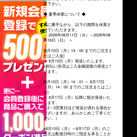
定下さい。
◆ 夏季休業について ◆
誠に勝手ながら、以下の期間を休業さ
せていただきます。
＜ 2026年08月11日（火）～2026年08
月16日（日） ＞
[8月10日（月）14：00 までのご注文ま
たはご入金]
⇒ 8月10日（月）発送いたします。
※前払い決済はご入金確認後の発送とな
ります。
[8月10日（月）14：01 ～ 8月17日
（月）14：00 までのご注文またはご入
金]
⇒ 8月17日（月）以降に順次発送いた
します。
（2～3営業日ほど発送が遅れる場合が
ございますが、あらかじめご了承くだ
さい。）
※8月10日（月）～8月17日（月）のご
注文は配達日時のご指定を承ることが