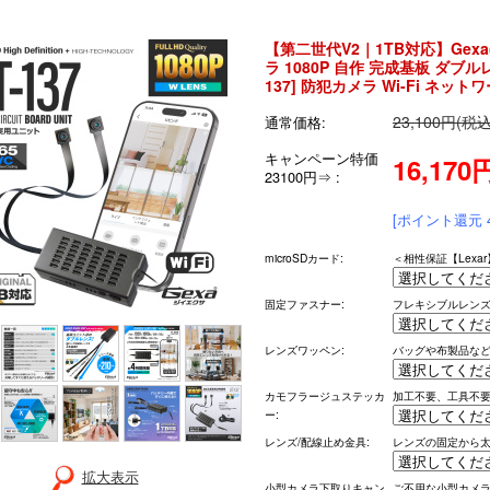
【第二世代V2｜1TB対応】Gex
ラ 1080P 自作 完成基板 ダブ
137] 防犯カメラ Wi-Fi ネットワ
23,100円(税込
通常価格:
キャンペーン特価
16,170
23100円⇒ :
[ポイント還元 
microSDカード:
＜相性保証【Lex
固定ファスナー:
フレキシブルレン
レンズワッペン:
バッグや布製品な
カモフラージュステッカ
加工不要、工具不
ー:
レンズ/配線止め金具:
レンズの固定から
拡大表示
小型カメラ下取りキャン
ご不用な小型カメラ