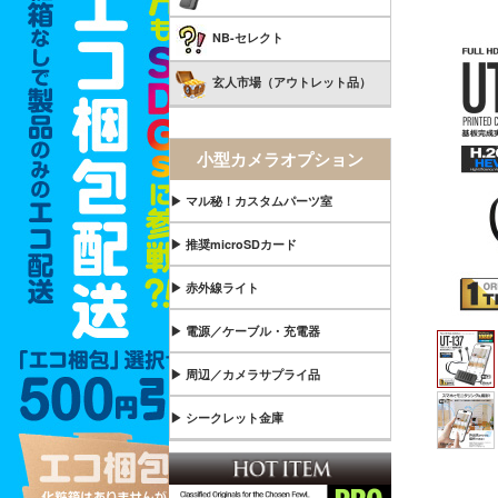
NB-セレクト
玄人市場（アウトレット品）
小型カメラオプション
▶ マル秘！カスタムパーツ室
▶ 推奨microSDカード
▶ 赤外線ライト
▶ 電源／ケーブル・充電器
▶ 周辺／カメラサプライ品
▶ シークレット金庫