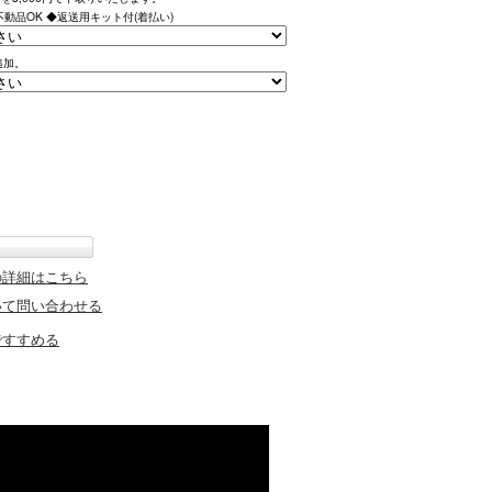
動品OK ◆返送用キット付(着払い)
追加。
の詳細はこちら
いて問い合わせる
ですすめる