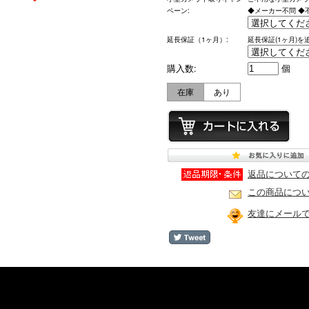
ペーン:
◆メーカー不問 ◆不
延長保証（1ヶ月）:
延長保証(1ヶ月)を
購入数:
個
在庫
あり
返品について
この商品につ
友達にメール