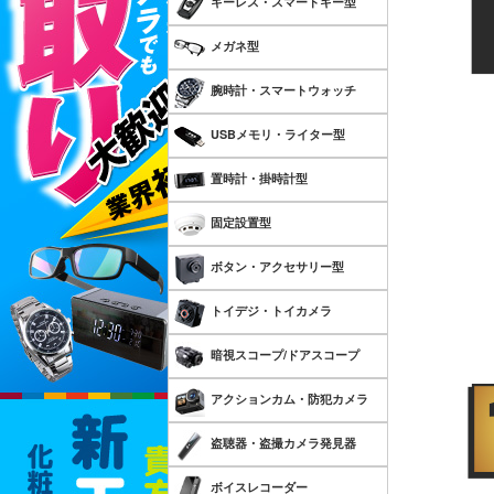
キーレス・スマートキー型
メガネ型
腕時計・スマートウォッチ
USBメモリ・ライター型
置時計・掛時計型
固定設置型
ボタン・アクセサリー型
トイデジ・トイカメラ
暗視スコープ/ドアスコープ
アクションカム・防犯カメラ
盗聴器・盗撮カメラ発見器
ボイスレコーダー