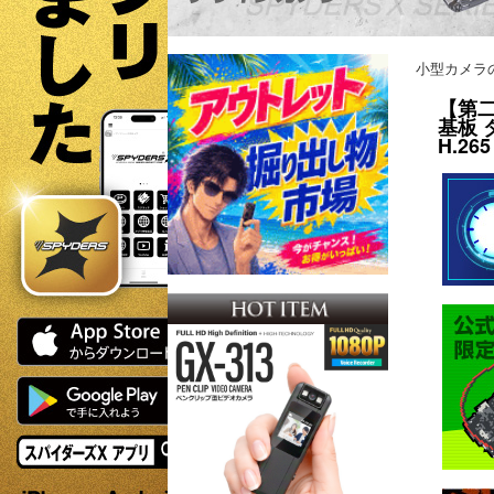
小型カメラ
【第二
基板 
H.265