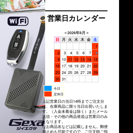
営業日カレンダー
＜
2026年8月
＞
日
月
火
水
木
金
土
1
2
3
4
5
6
7
8
9
10
11
12
13
14
15
16
17
18
19
20
21
22
23
24
25
26
27
28
29
30
31
今日
定休日
上記営業日の当日14時までご注文分
は、在庫商品に限り当日出荷いたしま
す。（入金未着金は除く）またメール
返信・その他の商品発送は営業日のみ
となります。
なお商品名などは記載しません。郵便
局止めも可能ですので、ご注文時ご指