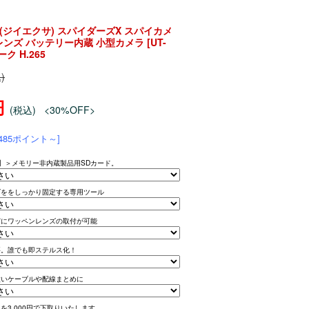
a(ジイエクサ) スパイダーズX スパイカメ
ルレンズ バッテリー内蔵 小型カメラ [UT-
ーク H.265
)
円
(税込)
<30%OFF>
485ポイント～]
ar】＞メモリー非内蔵製品用SDカード。
ズををしっかり固定する専用ツール
どにワッペンレンズの取付が可能
要。誰でも即ステルス化！
太いケーブルや配線まとめに
を3,000円で下取りいたします。