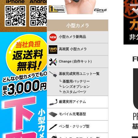
小型カメラ
小型カメラ新商品
高画質 小型カメラ
Change (自作キット)
基板完成実用ユニット一覧
┗ 基盤用バッテリー
┗ レンズオプション
┗ カスタムパーツ
厳選実用アイテム
モバイル充電器型
ペン型・クリップ型