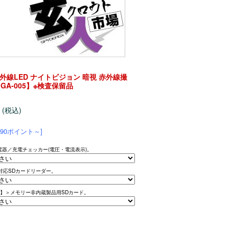
赤外線LED ナイトビジョン 暗視 赤外線撮
 【GA-005】※検査保留品
円
(税込)
90ポイント～]
器／充電チェッカー(電圧・電流表示)。
)対応SDカードリーダー。
ar】＞メモリー非内蔵製品用SDカード。