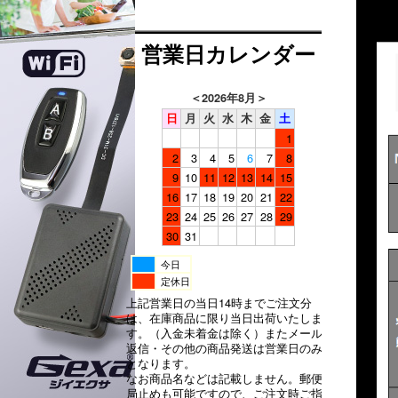
営業日カレンダー
＜
2026年8月
＞
日
月
火
水
木
金
土
1
2
3
4
5
6
7
8
9
10
11
12
13
14
15
16
17
18
19
20
21
22
23
24
25
26
27
28
29
30
31
今日
定休日
上記営業日の当日14時までご注文分
は、在庫商品に限り当日出荷いたしま
す。（入金未着金は除く）またメール
返信・その他の商品発送は営業日のみ
となります。
なお商品名などは記載しません。郵便
局止めも可能ですので、ご注文時ご指