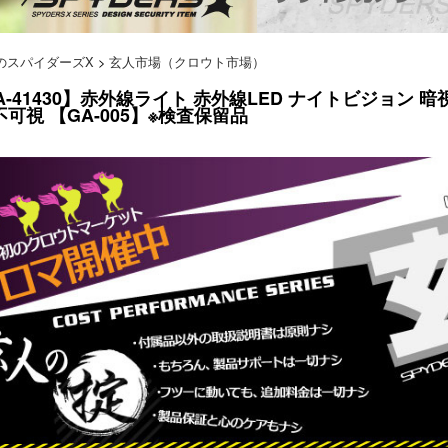
のスパイダーズX
>
玄人市場（クロウト市場）
A-41430】赤外線ライト 赤外線LED ナイトビジョン 暗視 
 不可視 【GA-005】※検査保留品