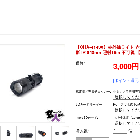
【CHA-41430】赤外線ライト 
影 IR 940nm 照射15m 不可視
価格:
3,000
[ポイント還元 
充電器／充電チェッカー:
小型カメラ専用充電
SDカードリーダー:
PC・スマホ(OTG
microSDカード:
＜相性保証【Lex
購入数:
個