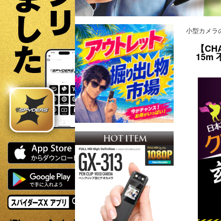
小型カメラ
【CH
15m