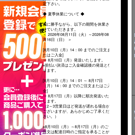
定下さい。
◆ 夏季休業について ◆
誠に勝手ながら、以下の期間を休業さ
せていただきます。
＜ 2026年08月11日（火）～2026年08
月16日（日） ＞
[8月10日（月）14：00 までのご注文ま
たはご入金]
⇒ 8月10日（月）発送いたします。
※前払い決済はご入金確認後の発送とな
ります。
[8月10日（月）14：01 ～ 8月17日
（月）14：00 までのご注文またはご入
金]
⇒ 8月17日（月）以降に順次発送いた
します。
（2～3営業日ほど発送が遅れる場合が
ございますが、あらかじめご了承くだ
さい。）
※8月10日（月）～8月17日（月）のご
注文は配達日時のご指定を承ることが