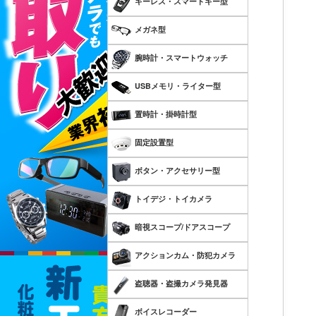
キーレス・スマートキー型
メガネ型
腕時計・スマートウォッチ
USBメモリ・ライター型
置時計・掛時計型
固定設置型
ボタン・アクセサリー型
トイデジ・トイカメラ
暗視スコープ/ドアスコープ
アクションカム・防犯カメラ
盗聴器・盗撮カメラ発見器
ボイスレコーダー