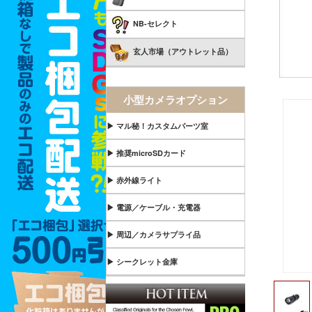
NB-セレクト
玄人市場（アウトレット品）
小型カメラオプション
▶ マル秘！カスタムパーツ室
▶ 推奨microSDカード
▶ 赤外線ライト
▶ 電源／ケーブル・充電器
▶ 周辺／カメラサプライ品
▶ シークレット金庫