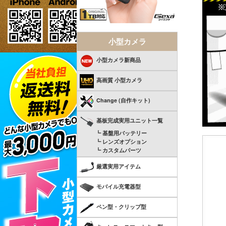
小型カメラ
小型カメラ新商品
高画質 小型カメラ
Change (自作キット)
基板完成実用ユニット一覧
┗ 基盤用バッテリー
┗ レンズオプション
┗ カスタムパーツ
厳選実用アイテム
モバイル充電器型
ペン型・クリップ型