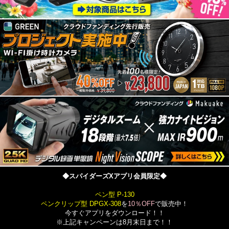
◆スパイダーズXアプリ会員限定◆
ペン型 P-130
ペンクリップ型 DPGX-308
を
10％OFF
で販売中！
今すぐアプリをダウンロード！！
※上記キャンペーンは8月末日まで！！