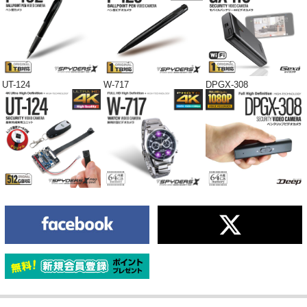
UT-124
W-717
DPGX-308