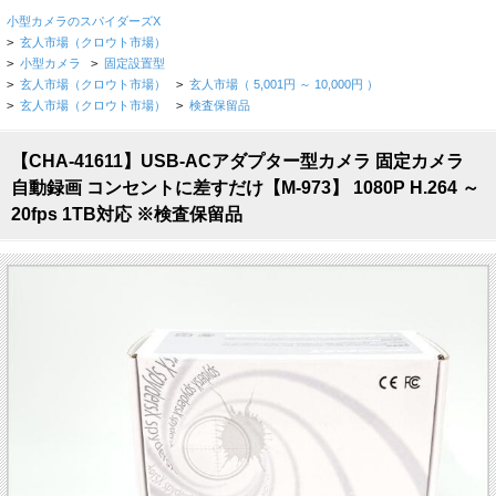
小型カメラのスパイダーズX
>
玄人市場（クロウト市場）
>
小型カメラ
>
固定設置型
>
玄人市場（クロウト市場）
>
玄人市場（ 5,001円 ～ 10,000円 ）
>
玄人市場（クロウト市場）
>
検査保留品
【CHA-41611】USB-ACアダプター型カメラ 固定カメラ
自動録画 コンセントに差すだけ【M-973】 1080P H.264 ～
20fps 1TB対応 ※検査保留品