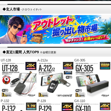
◆
玄人市場
-クロウトイチバ-
◆
直近1週間 人気TOP9
※金曜日更新
UT-128
A-212α
GX-305
P-132
P-129
GX-110