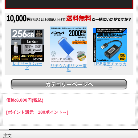
レキサーSDカー
USB電圧チェッカ
リチウムポリマー電
ド
ー
池
価格:
6,000円
(税込)
[ポイント還元 180ポイント～]
注文