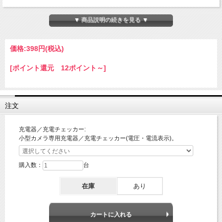
オンサプライ(CH-61013W）スパイダーズX公式｜QC3.0対応急速USB充電ケーブ
ル！オレンジ色の出来るやつ！！（USB-A to Type-C-100cm）
▼ 商品説明の続きを見る ▼
【仕様】
・最大6A耐久ケーブル
価格:
398円
(税込)
・Quick Charge3.0対応
[ポイント還元 12ポイント～]
・入力コネクタの種類: TypeA
・出力コネクタの種類: TypeC
・入力電力: 50-80W
注文
・出力効率: 50-80W
・データ送信: 可能／USB2.0準拠
充電器／充電チェッカー:
小型カメラ専用充電器／充電チェッカー(電圧・電流表示)。
・動作電圧: <=36v p="">
【注意事項】
購入数：
台
・製品のデザインおよびカラーが予告なく変更される事があります。
・機種によっては充電できない場合もございます。（例：iPhon16）
在庫
あり