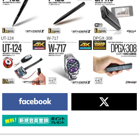
UT-124
W-717
DPGX-308