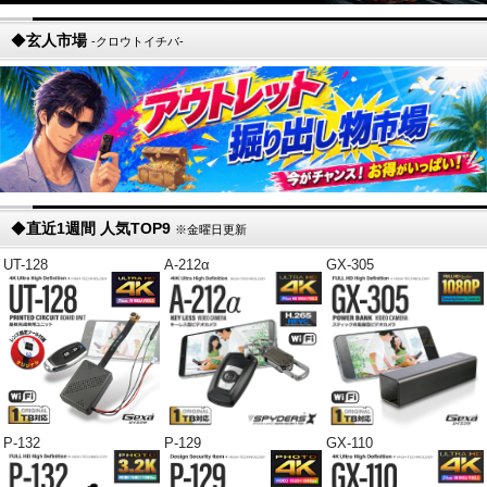
◆
玄人市場
-クロウトイチバ-
◆
直近1週間 人気TOP9
※金曜日更新
UT-128
A-212α
GX-305
P-132
P-129
GX-110