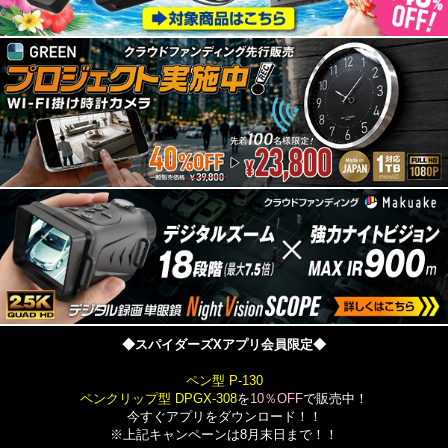
◆スパイダーズXアプリ会員限定◆
ペン型 P-130
ペンクリップ型 DPGX-308
を
10％OFF
で販売中！
今すぐアプリをダウンロード！！
※上記キャンペーンは8月末日まで！！