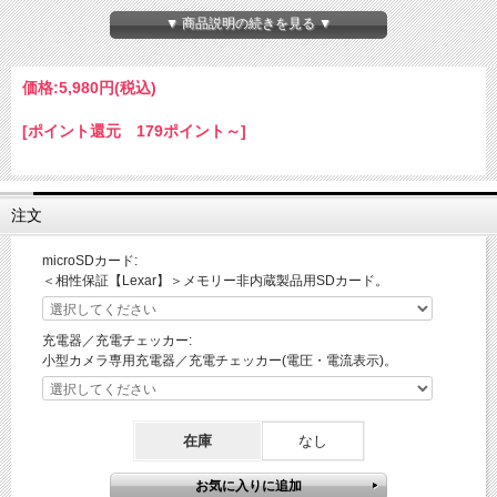
動画は1080P ～30fpsの証拠録りには十分な性能！
▼ 商品説明の続きを見る ▼
ボイスレコーダー機能搭載！撮影が難しい環境でも音声が記録できます！
動体検知機能や赤外線機能搭載なのでセキュリティーカメラにも！
＜オリジナルカスタマイズ＞最大512GB対応！
価格:
5,980円
(税込)
【商品名】
■初心者でもこれ一台で簡単に証拠ゲット！ボイスレコーダー付きコンパクトカメ
[ポイント還元 179ポイント～]
ラ！1080P！暗視撮影モード搭載！＜オリジナルカスタマイズ＞最大512GB対応！
動画： 1920＊1080px
フレームレート: ～30fps
注文
動画フォーマット: avi
microSDカード:
対応メモリー: microSDカード最大512GB（フォーマット必須）
＜相性保証【Lexar】＞メモリー非内蔵製品用SDカード。
※microSDには相性がございます。
その他の機能： ボイスレコーダー機能、動体検知機能、暗視撮影機能 ※手動切替
充電器／充電チェッカー:
【注意事項】
小型カメラ専用充電器／充電チェッカー(電圧・電流表示)。
本製品は、ノーブランド製品となり注文後のキャンセル、ご返品はできませんので予
めご了承のうえご購入をお願いします。またmicroSDカード、三脚は付属しておりま
せん。
在庫
なし