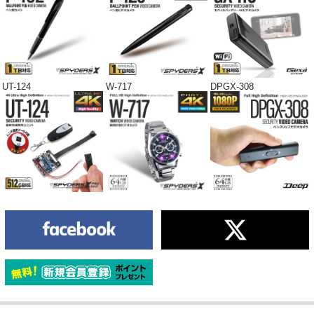
UT-124
W-717
DPGX-308