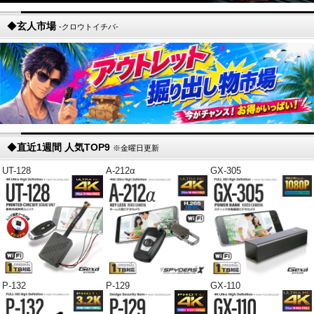
◆
玄人市場
-クロウトイチバ-
◆
直近1週間 人気TOP9
※金曜日更新
UT-128
A-212α
GX-305
P-132
P-129
GX-110