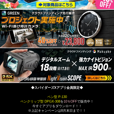
◆スパイダーズXアプリ会員限定◆
ペン型 P-130
ペンクリップ型 DPGX-308
を
10％OFF
で販売中！
今すぐアプリをダウンロード！！
※上記キャンペーンは8月末日まで！！