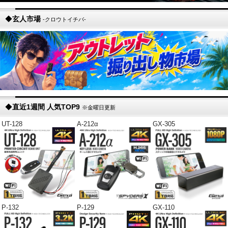
◆
玄人市場
-クロウトイチバ-
◆
直近1週間 人気TOP9
※金曜日更新
UT-128
A-212α
GX-305
P-132
P-129
GX-110