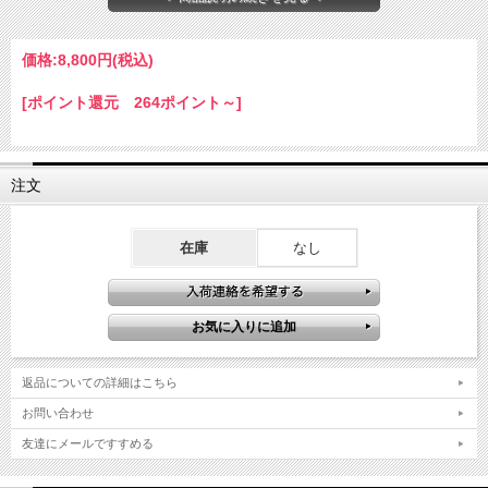
価格:
8,800円
(税込)
---------------------------------------------------------------------
[ポイント還元 264ポイント～]
【NB-SELECT-61057】空間の電磁波を見える化！3軸センサー搭載 高精度電磁波測
定器｜カラー液晶・アラーム機能搭載
---------------------------------------------------------------------
注文
【製品説明】
★身の回りの見えない電磁波を数値でチェック！家庭やオフィスの電磁波環境を簡単
測定★
テレビ、電子レンジ、Wi-Fiルーター、スマートフォン、PCなど、身近な家電製品か
在庫
なし
ら発生する電磁波を測定できます。磁界・電界の両方に対応し、数値をリアルタイム
表示します。
●3軸センサー搭載
X・Y・Zの3方向から電磁波を検知し、空間内の電磁波を立体的に測定。細かな変化
も逃さずチェック可能です。
●カラー液晶ディスプレイ
視認性の高いカラーディスプレイを採用。測定値だけでなく、安全レベルを色分け表
返品についての詳細はこちら
示することで、現在の電磁波状況をひと目で確認できます。
●アラーム機能搭載
お問い合わせ
測定値が基準値を超えると、アラーム音と画面表示で警告。電磁波が強い場所を素早
く把握できます。
友達にメールですすめる
●簡単操作
複雑な設定は不要。ボタン操作だけで測定モード切替、平均値表示、最大値保持など