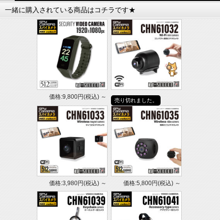
の操作が可能です。家庭、オフィス、作業場、配電設備周辺など、さまざまなシーン
一緒に購入されている商品はコチラです★
で活躍出来ます。
---------------------------------------------------------------------
【製品機能】
・電磁波測定
・3軸センサー検知
・カラー液晶表示
・アラーム警告機能
・最大/平均値表示
・データホールド機能
・温度表示
価格:9,800円(税込)
～
売り切れました。
【測定範囲】
V/m：0～9999
μT：0～74
mG：0～740
【測定周波数帯域】
5～3500MHz
【電源】
単4形乾電池×3本
価格:3,980円(税込)
～
価格:5,800円(税込)
～
【サイズ】
約170×73×33mm
【重量】
約160g