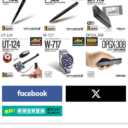
UT-124
W-717
DPGX-308