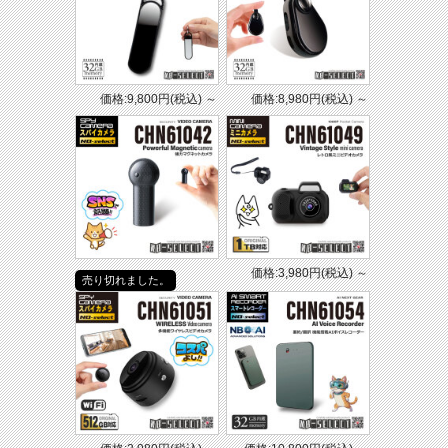
【セット内容】
1.製品本体（単4形乾電池×3本内蔵）
2.オリジナル取扱説明書
【注意事項】
本製品は、ノーブランド製品となり注文後のキャンセル、ご返品はできませんので予
価格:9,800円(税込)
～
価格:8,980円(税込)
～
めご了承のうえご購入をお願いします。本製品は防水仕様ではありません。本製品は
簡易測定器です。医療用途、専門測定用途には使用できません。測定環境や周囲の機
器状況により数値が変動する場合があります。高温多湿、直射日光の当たる場所での
保管・使用は避けてください。本製品は電磁波の発生有無を確認する機器であり、安
全性を保証するものではありません。本製品使用時の不注意に起因する損害、および
運用上のお客様の不利益について、当社は一切の責任を負いかねます。
価格:3,980円(税込)
～
売り切れました。