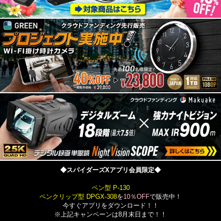
◆スパイダーズXアプリ会員限定◆
ペン型 P-130
ペンクリップ型 DPGX-308
を
10％OFF
で販売中！
今すぐアプリをダウンロード！！
※上記キャンペーンは8月末日まで！！