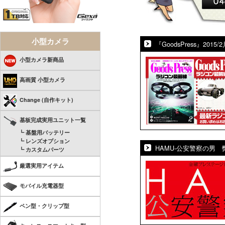
小型カメラ
『GoodsPress』2
小型カメラ新商品
高画質 小型カメラ
Change (自作キット)
基板完成実用ユニット一覧
┗ 基盤用バッテリー
┗ レンズオプション
HAMU‐公安警察の男
┗ カスタムパーツ
厳選実用アイテム
モバイル充電器型
ペン型・クリップ型