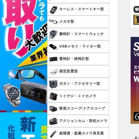
キーレス・スマートキー型
メガネ型
腕時計・スマートウォッチ
USBメモリ・ライター型
置時計・掛時計型
固定設置型
ボタン・アクセサリー型
トイデジ・トイカメラ
暗視スコープ/ドアスコープ
アクションカム・防犯カメラ
盗聴器・盗撮カメラ発見器