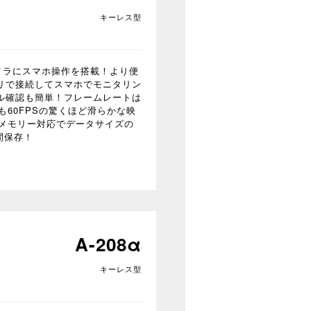
キーレス型
スカメラにスマホ操作を搭載！より便
リで接続してスマホでモニタリン
ル確認も簡単！フレームレートは
Pでも60FPSの驚くほど滑らかな映
Bメモリー対応でデータサイズの
間保存！
A-208α
キーレス型