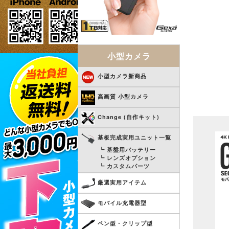
小型カメラ
小型カメラ新商品
高画質 小型カメラ
Change (自作キット)
基板完成実用ユニット一覧
┗ 基盤用バッテリー
┗ レンズオプション
┗ カスタムパーツ
厳選実用アイテム
モバイル充電器型
ペン型・クリップ型