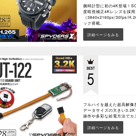
腕時計型に初の4K登場！S
度暗視補正4Kレンズを採用
（3840x2160px/30fps
ック搭載。
詳細ページをみる
フルハイを越えた超高解像度3
データサイズの大きい3.2
操作や多彩な給電方法でカ
詳細ページをみる