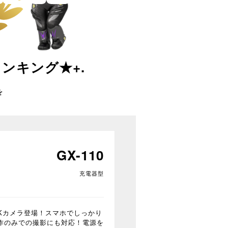
ランキング★+.
を
GX-110
充電器型
型4Kカメラ登場！スマホでしっかり
作のみでの撮影にも対応！電源を