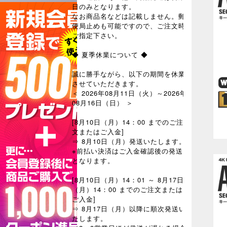
日のみとなります。
なお商品名などは記載しません。郵
便局止めも可能ですので、ご注文時
ご指定下さい。
◆ 夏季休業について ◆
誠に勝手ながら、以下の期間を休業
させていただきます。
＜ 2026年08月11日（火）～2026年
08月16日（日） ＞
[8月10日（月）14：00 までのご注
文またはご入金]
⇒ 8月10日（月）発送いたします。
※前払い決済はご入金確認後の発送
となります。
[8月10日（月）14：01 ～ 8月17日
（月）14：00 までのご注文または
ご入金]
⇒ 8月17日（月）以降に順次発送い
たします。