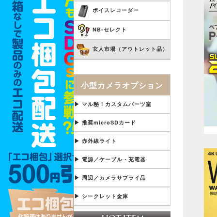
ボイスレコーダー
NB-セレクト
玄人市場（アウトレット品）
小型カメラオプション
▶ マル秘！カスタムパーツ室
▶ 推奨microSDカード
▶ 赤外線ライト
▶ 電源／ケーブル・充電器
▶ 周辺／カメラサプライ品
▶ シークレット金庫