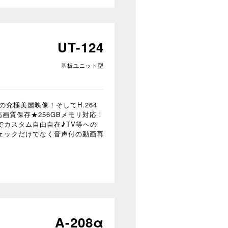
UT-124
基板ユニット型
の究極美麗映像！そしてH.264
高画質保存★256GBメモリ対応！
でカスタム自由自在♪TV等への
ェックだけでなく音声付の動画再
A-208α