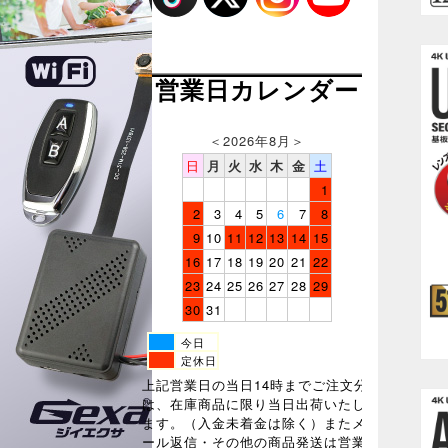
営業日カレンダー
＜
2026年8月
＞
日
月
火
水
木
金
土
1
2
3
4
5
6
7
8
9
10
11
12
13
14
15
16
17
18
19
20
21
22
23
24
25
26
27
28
29
30
31
今日
定休日
上記営業日の当日14時までご注文分
は、在庫商品に限り当日出荷いたし
ます。（入金未着金は除く）またメ
ール返信・その他の商品発送は営業