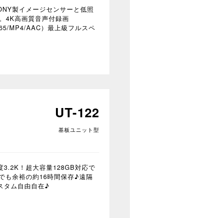
ONY製イメージセンサーと低照
。4K高画質音声付録画
/H.265/MP4/AAC）最上級フルスペ
UT-122
基板ユニット型
.2K！超大容量128GB対応で
Kでも余裕の約16時間保存♪遠隔
スタム自由自在♪